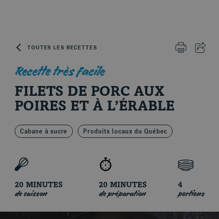
Skip to content
TOUTES LES RECETTES
IMPRIMER 
PART
Recette très facile
Le porc d'ici
FILETS DE PORC AUX
POIRES ET À L’ÉRABLE
Cabane à sucre
Produits locaux du Québec
20 MINUTES
20 MINUTES
4
de cuisson
de préparation
portions