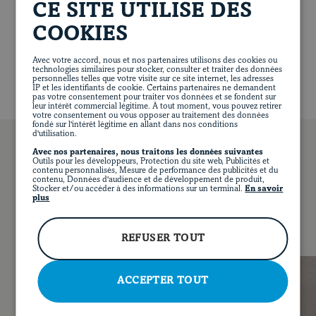
CE SITE UTILISE DES
centre de la viande indique 60 °C (140 °F), en
571 calories
34 g de protéines
16 g de lipides
retournant les filets à mi-cuisson. Retirer les épices.
70 g de glucides
3 g de fibres
58 g de sucre
COOKIES
229 mg de sodium
Trancher les filets de porc en tranches de 1 cm (½ po)
Avec votre accord, nous et nos partenaires utilisons des cookies ou
d’épaisseur. Napper de la sauce aux poires.
technologies similaires pour stocker, consulter et traiter des données
personnelles telles que votre visite sur ce site internet, les adresses
Accompagner d’haricots verts ou d’une salade
IP et les identifiants de cookie. Certains partenaires ne demandent
d’épinards.
pas votre consentement pour traiter vos données et se fondent sur
leur intérêt commercial légitime. À tout moment, vous pouvez retirer
votre consentement ou vous opposer au traitement des données
fondé sur l'intérêt légitime en allant dans nos conditions
d'utilisation.
Avec nos partenaires, nous traitons les données suivantes
Outils pour les développeurs, Protection du site web, Publicités et
EN
Tièdes ou froids, en lanières ou en cubes, les filets de
contenu personnalisés, Mesure de performance des publicités et du
FACEBOOK
INSTAGRAM
PINTEREST
YOUT
contenu, Données d'audience et de développement de produit,
porc restent tendres peu importe la façon dont on les
Stocker et/ou accéder à des informations sur un terminal.
En savoir
VOUS POURRIEZ AUSSI AIMER…
plus
apprête. Essayez-les en sandwich avec du tzatziki.
REFUSER TOUT
ACCEPTER TOUT