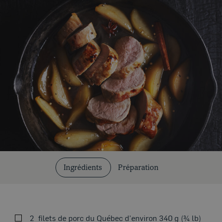
Coupes et cuissons
Nos recettes
Ingrédients
Préparation
2
filets de porc du Québec d'environ 340 g (¾ lb)