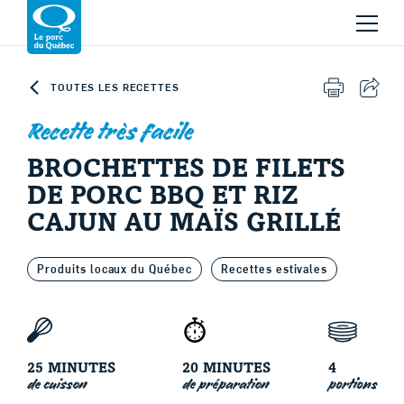
Skip to content
Revenir à la page d’accueil
TOUTES LES RECETTES
IMPRIMER 
PART
Recette très facile
BROCHETTES DE FILETS
DE PORC BBQ ET RIZ
CAJUN AU MAÏS GRILLÉ
Le porc d'ici
Produits locaux du Québec
Recettes estivales
25 MINUTES
20 MINUTES
4
de cuisson
de préparation
portions