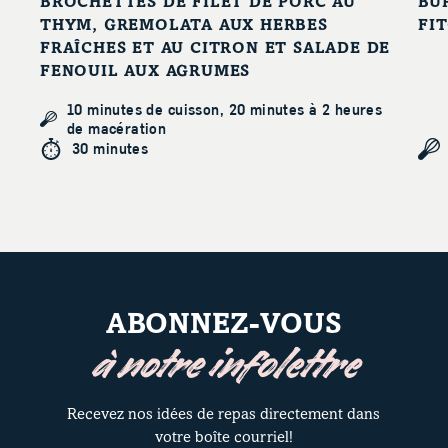
BROCHETTES DE FILET DE PORC AU
BU
THYM, GREMOLATA AUX HERBES
FI
FRAÎCHES ET AU CITRON ET SALADE DE
FENOUIL AUX AGRUMES
10 minutes de cuisson, 20 minutes à 2 heures
de macération
30 minutes
ABONNEZ-VOUS
à notre infolettre
Recevez nos idées de repas directement dans
votre boîte courriel!