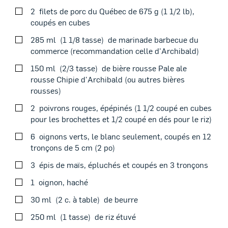
2
filets de porc du Québec de 675 g (1 1/2 lb),
coupés en cubes
VOIRSUR LE BBQ
285 ml
1 1/8 tasse
de marinade barbecue du
commerce (recommandation celle d'Archibald)
150 ml
2/3 tasse
de bière rousse Pale ale
rousse Chipie d'Archibald (ou autres bières
rousses)
Verser la marinade et la bière dans un bol avec un
couvercle hermétique et bien mélanger. Ajouter la
2
poivrons rouges, épépinés (1 1/2 coupé en cubes
viande. Laisser mariner de 3 à 6 heures au réfrigérateur.
pour les brochettes et 1/2 coupé en dés pour le riz)
Égoutter la viande. Conserver la marinade pour
badigeonner la viande, au besoin.
6
oignons verts, le blanc seulement, coupés en 12
Thème du moment
tronçons de 5 cm (2 po)
Dans une casserole d’eau bouillante salée, cuire le maïs
3
épis de maïs, épluchés et coupés en 3 tronçons
pendant 5 minutes. Plonger le maïs dans un bol d’eau
froide. Égoutter et réfrigérer.
1
oignon, haché
Sur 4 brochettes en bois ou en métal, enfiler en
30 ml
2 c. à table
de beurre
alternance les cubes de porc, les cubes de poivrons et
250 ml
1 tasse
de riz étuvé
les tronçons d’oignons verts. Réserver ce qui reste de
légumes pour le riz.