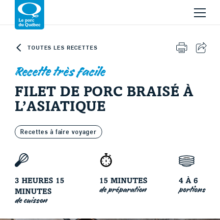
Skip to content
Revenir à la page d’accueil
TOUTES LES RECETTES
IMPRIMER 
PART
Recette très facile
FILET DE PORC BRAISÉ À
L’ASIATIQUE
Le porc d'ici
Recettes à faire voyager
3 HEURES 15
15 MINUTES
4 À 6
de préparation
portions
MINUTES
de cuisson