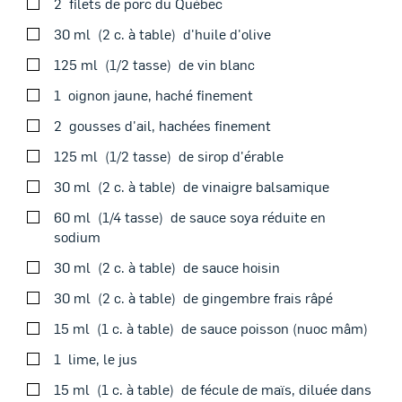
2
filets de porc du Québec
VOIRAU FOUR
VOIRÀ LA MIJOTEUSE
30 ml
2 c. à table
d'huile d'olive
125 ml
1/2 tasse
de vin blanc
1
oignon jaune, haché finement
2
gousses d'ail, hachées finement
Préchauffer le four à 150 °C 300 °F.
125 ml
1/2 tasse
de sirop d'érable
Dans une grande cocotte allant au four, à feu moyen,
30 ml
2 c. à table
de vinaigre balsamique
ajouter 30 ml (2 c. à table) d’huile d’olive et dorer les
filets de chaque côté, environ 10 à 12 minutes au total.
60 ml
1/4 tasse
de sauce soya réduite en
Thème du moment
Saler et poivrer. Retirer et réserver.
sodium
30 ml
2 c. à table
de sauce hoisin
Déglacer avec le vin blanc, en grattant bien le fond de la
cocotte pour faire ressortir toutes les saveurs.
30 ml
2 c. à table
de gingembre frais râpé
Ajouter l’oignon et l’ail. Cuire pendant 3 à 4 minutes en
15 ml
1 c. à table
de sauce poisson (nuoc mâm)
remuant.
1
lime, le jus
Dans un grand bol, mélanger le reste des ingrédients, à
15 ml
1 c. à table
de fécule de maïs, diluée dans
l’exception de la coriandre. Saler et poivrer.