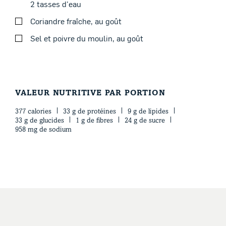
2 tasses d'eau
Retourner les filets de porc dans la cocotte et verser la
Coriandre fraîche, au goût
sauce sur les filets. Bien mélanger.
Sel et poivre du moulin, au goût
Couvrir, amener à ébullition puis déposer au four.
Blogue
Cuire pendant 3 heures en arrosant la viande de temps
en temps.
Effilocher le porc à la fourchette et servir sur du riz
VALEUR NUTRITIVE PAR PORTION
basmati, arroser avec la sauce dans la cocotte et garnir
377 calories
33 g de protéines
9 g de lipides
de coriandre fraîche.
33 g de glucides
1 g de fibres
24 g de sucre
958 mg de sodium
Vous pouvez aussi faire cuire cette recette à la
mijoteuse pendant 7 à 8 heures à basse température.
EN
FACEBOOK
INSTAGRAM
PINTEREST
YOUT