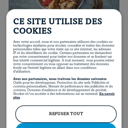
EN
FACEBOOK
INSTAGRAM
PINTEREST
YOUT
CE SITE UTILISE DES
COOKIES
SAUCE CARAMEL AU SIROP D'ÉRABLE ET AU
Avec votre accord, nous et nos partenaires utilisons des cookies ou
BACON CARAMÉLISÉ
technologies similaires pour stocker, consulter et traiter des données
personnelles telles que votre visite sur ce site internet, les adresses
10 minutes
15 minutes
IP et les identifiants de cookie. Certains partenaires ne demandent
pas votre consentement pour traiter vos données et se fondent sur
leur intérêt commercial légitime. À tout moment, vous pouvez retirer
votre consentement ou vous opposer au traitement des données
fondé sur l'intérêt légitime en allant dans nos conditions
d'utilisation.
Avec nos partenaires, nous traitons les données suivantes
Outils pour les développeurs, Protection du site web, Publicités et
contenu personnalisés, Mesure de performance des publicités et du
contenu, Données d'audience et de développement de produit,
Stocker et/ou accéder à des informations sur un terminal.
En savoir
plus
REFUSER TOUT