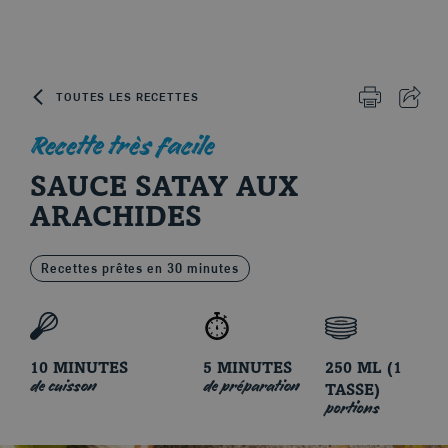
Skip to content
TOUTES LES RECETTES
IMPRIMER 
PART
Recette très facile
Le porc d'ici
SAUCE SATAY AUX
ARACHIDES
Recettes prêtes en 30 minutes
10 MINUTES
5 MINUTES
250 ML (1
de cuisson
de préparation
TASSE)
portions
Coupes et cuissons