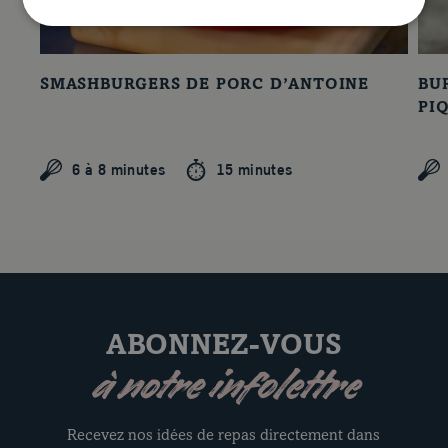
SMASHBURGERS DE PORC D’ANTOINE
BU
PI
6 à 8 minutes
15 minutes
ABONNEZ-VOUS
à notre infolettre
Recevez nos idées de repas directement dans