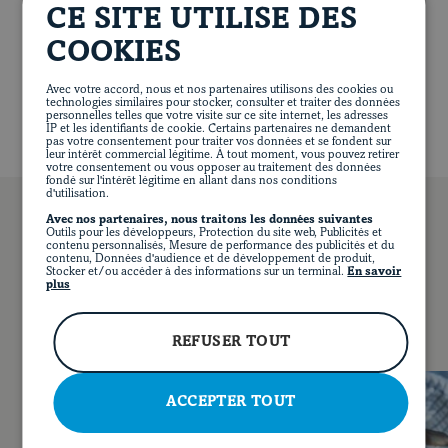
verser le bouillon, le sirop de pomme et la sauce tamari.
CE SITE UTILISE DES
441 calories
40 g de protéines
16 g de lipides
Cuire au four environ 45 minutes ou jusqu’à ce que le
32 g de glucides
1 g de fibres
26 g de sucre
COOKIES
thermomètre à viande indique 60 °C (140 °F). Retirer le
1286 mg de sodium
rôti du four, le couvrir de papier d’aluminium et le
Avec votre accord, nous et nos partenaires utilisons des cookies ou
technologies similaires pour stocker, consulter et traiter des données
laisser reposer pendant 15 minutes avant de le
personnelles telles que votre visite sur ce site internet, les adresses
découper en tranches. Servir accompagné d’oignons
IP et les identifiants de cookie. Certains partenaires ne demandent
pas votre consentement pour traiter vos données et se fondent sur
confits.
leur intérêt commercial légitime. À tout moment, vous pouvez retirer
votre consentement ou vous opposer au traitement des données
fondé sur l'intérêt légitime en allant dans nos conditions
d'utilisation.
Avec nos partenaires, nous traitons les données suivantes
Outils pour les développeurs, Protection du site web, Publicités et
EN
contenu personnalisés, Mesure de performance des publicités et du
FACEBOOK
INSTAGRAM
PINTEREST
YOUT
contenu, Données d'audience et de développement de produit,
Stocker et/ou accéder à des informations sur un terminal.
En savoir
VOUS POURRIEZ AUSSI AIMER…
plus
REFUSER TOUT
ACCEPTER TOUT