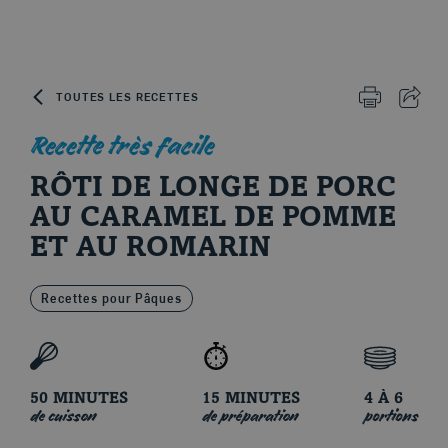
Skip to content
TOUTES LES RECETTES
IMPRIMER 
PART
Recette très facile
Le porc d'ici
RÔTI DE LONGE DE PORC
AU CARAMEL DE POMME
ET AU ROMARIN
Recettes pour Pâques
50 MINUTES
15 MINUTES
4 À 6
de cuisson
de préparation
portions