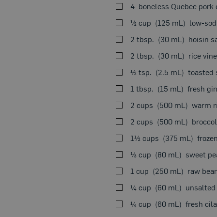
4
boneless Quebec pork ch
½ cup
125 mL
low-sod
2 tbsp.
30 mL
hoisin s
2 tbsp.
30 mL
rice vin
½ tsp.
2.5 mL
toasted 
1 tbsp.
15 mL
fresh gi
2 cups
500 mL
warm ri
2 cups
500 mL
broccol
1½ cups
375 mL
froze
⅓ cup
80 mL
sweet pea
1 cup
250 mL
raw bean
¼ cup
60 mL
unsalted
¼ cup
60 mL
fresh cil