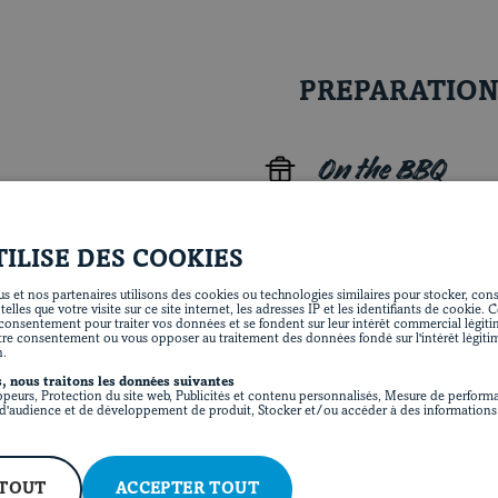
PREPARATIO
On the BBQ
Combine soy sauce, hoisin sauc
Reserve ¼ cup (60 mL) of marin
TILISE DES COOKIES
Add chops to remaining marina
s et nos partenaires utilisons des cookies ou technologies similaires pour stocker, consu
lles que votre visite sur ce site internet, les adresses IP et les identifiants de cookie. 
least 2 hours (or up to 12 hour
onsentement pour traiter vos données et se fondent sur leur intérêt commercial légit
tre consentement ou vous opposer au traitement des données fondé sur l'intérêt légiti
n.
Preheat barbecue to medium he
, nous traitons les données suivantes
ppeurs, Protection du site web, Publicités et contenu personnalisés, Mesure de performa
Grill chops for 3 to 4 minutes 
'audience et de développement de produit, Stocker et/ou accéder à des informations 
and brush with marinade. Cont
Transfer to a plate and cover w
ACCEPTER TOUT
 TOUT
Combine vermicelli with veget