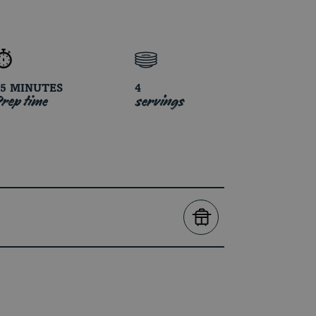
25 MINUTES
4
rep time
servings
SEEON THE BBQ