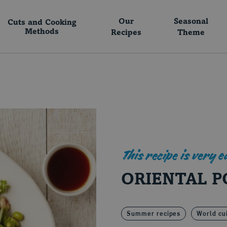
Our
Seasonal
Cuts and Cooking
Methods
Recipes
Theme
This recipe is very 
ORIENTAL P
Summer recipes
World cu