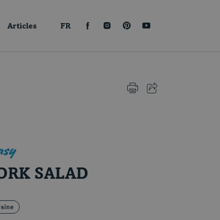
Articles
FR
FACEBOOK
INSTAGRAM
PINTEREST
YOUTUBE
PRINT
SHARE
easy
ORK SALAD
isine