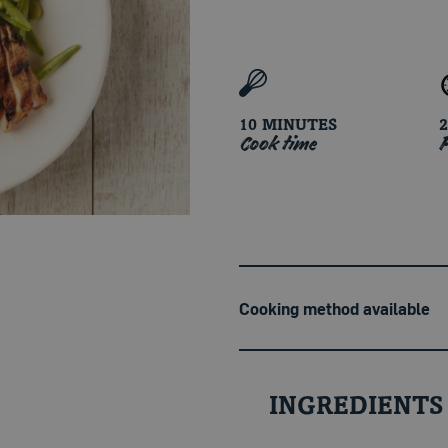
10 MINUTES
Cook time
P
Cooking method available
INGREDIENTS