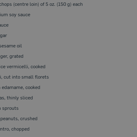
ops (centre loin) of 5 oz. (150 g) each
ium soy sauce
auce
egar
sesame oil
nger, grated
ce vermicelli, cooked
i, cut into small florets
n edamame, cooked
s, thinly sliced
 sprouts
 peanuts, crushed
antro, chopped