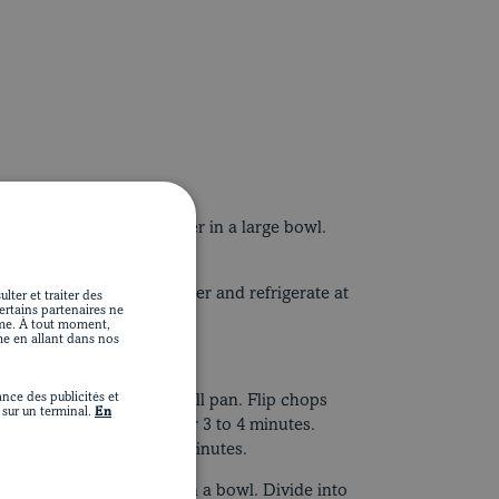
N
e, vinegar, oil, and ginger in a large bowl.
ade in the refrigerator.
de and toss to coat. Cover and refrigerate at
lter et traiter des
Certains partenaires ne
s).
ime. À tout moment,
me en allant dans nos
at or use a grill pan.
nce des publicités et
on the barbecue or hot grill pan. Flip chops
sur un terminal.
En
inue cooking for another 3 to 4 minutes.
ith foil. Let stand for 3 minutes.
ables and bean sprouts in a bowl. Divide into