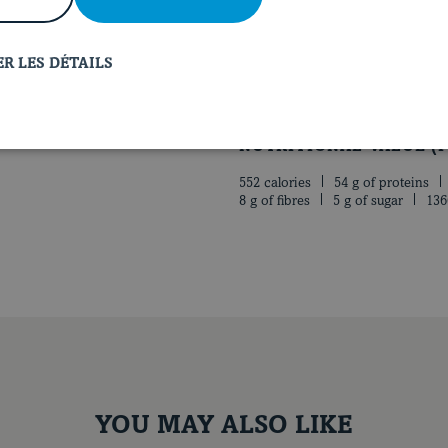
plates and drizzle with reser
and fresh cilantro. Slice chops
R LES DÉTAILS
NUTRITIONAL VALUE (P
552 calories
54 g of proteins
8 g of fibres
5 g of sugar
136
YOU MAY ALSO LIKE