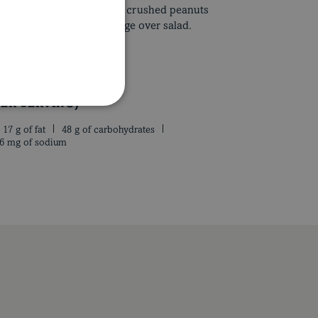
ved marinade. Garnish with crushed peanuts
 into thin strips and arrange over salad.
ER SERVING)
17 g of fat
48 g of carbohydrates
6 mg of sodium