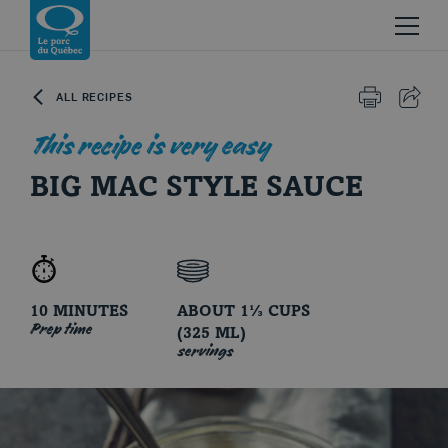
Skip to content
Return to homepage
ALL RECIPES
PRINT
SHAR
This recipe is very easy
BIG MAC STYLE SAUCE
Le porc du Québec
10 MINUTES
ABOUT 1⅓ CUPS
Prep time
(325 ML)
servings