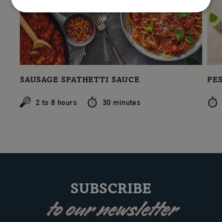
SAUSAGE SPATHETTI SAUCE
PE
2 to 8 hours
30 minutes
SUBSCRIBE
to our newsletter