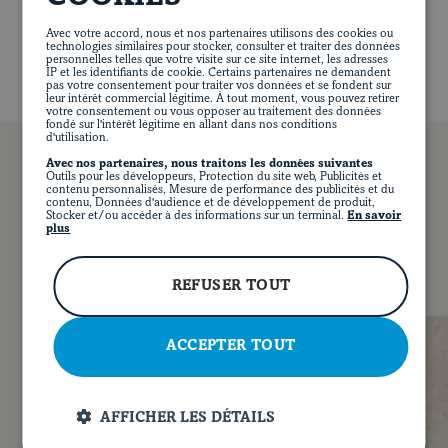
471 mg of sodium
Avec votre accord, nous et nos partenaires utilisons des cookies ou
technologies similaires pour stocker, consulter et traiter des données
personnelles telles que votre visite sur ce site internet, les adresses
IP et les identifiants de cookie. Certains partenaires ne demandent
pas votre consentement pour traiter vos données et se fondent sur
leur intérêt commercial légitime. À tout moment, vous pouvez retirer
votre consentement ou vous opposer au traitement des données
fondé sur l'intérêt légitime en allant dans nos conditions
d'utilisation.
Avec nos partenaires, nous traitons les données suivantes
Outils pour les développeurs, Protection du site web, Publicités et
contenu personnalisés, Mesure de performance des publicités et du
contenu, Données d'audience et de développement de produit,
Stocker et/ou accéder à des informations sur un terminal.
En savoir
YOU MAY ALSO LIKE
plus
FR
FACEBOOK
INSTAGRAM
PINTEREST
YOUT
REFUSER TOUT
ACCEPTER TOUT
AFFICHER LES DÉTAILS