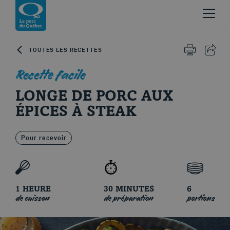
Skip to content
Revenir à la page d’accueil
TOUTES LES RECETTES
IMPRIMER 
PART
Recette facile
LONGE DE PORC AUX
ÉPICES À STEAK
Le porc d'ici
Pour recevoir
1 HEURE
30 MINUTES
6
de cuisson
de préparation
portions