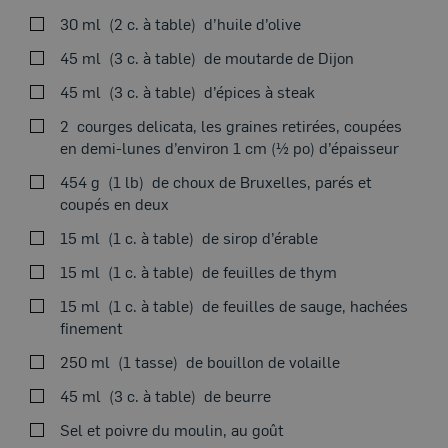
VOIRAU FOUR
30 ml
2 c. à table
d’huile d’olive
45 ml
3 c. à table
de moutarde de Dijon
45 ml
3 c. à table
d’épices à steak
2
courges delicata, les graines retirées, coupées
Placer la grille au centre du four. Préchauffer le four à
en demi-lunes d’environ 1 cm (½ po) d’épaisseur
190 °C (375 °F).
454 g
1 lb
de choux de Bruxelles, parés et
Dans une poêle à feu moyen-vif, dorer la longe de tous
coupés en deux
les côtés dans la moitié d’huile. Transférer la longe sur
Thème du moment
15 ml
1 c. à table
de sirop d’érable
une grande plaque de cuisson. Saler et poivrer.
Badigeonner de la moutarde et saupoudrer des épices à
15 ml
1 c. à table
de feuilles de thym
steak en pressant pour bien les faire adhérer. Réserver
15 ml
1 c. à table
de feuilles de sauge, hachées
la poêle.
finement
Cuire le rôti au four 20 minutes.
250 ml
1 tasse
de bouillon de volaille
Entre-temps, dans un grand bol, mélanger les légumes
45 ml
3 c. à table
de beurre
avec le reste de l’huile, le sirop d’érable et les herbes.
Saler et poivrer. Réserver les légumes sur une assiette.
Sel et poivre du moulin, au goût