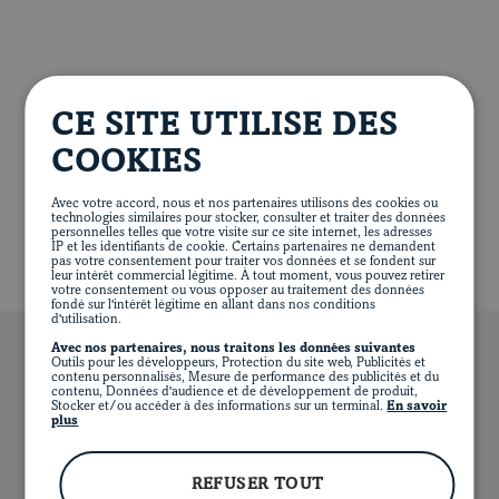
Chauffer la poêle à feu moyen-vif et la déglacer avec le
bouillon. Laisser mijoter 2 minutes en raclant le fond de
la poêle. Réserver au chaud.
Blogue
VALEUR NUTRITIVE PAR PORTION
Retirer la plaque du four. Répartir les légumes autour de
CE SITE UTILISE DES
la longe. Poursuivre la cuisson au four de 25 à 30
399 calories
36 g de protéines
19 g de lipides
minutes ou jusqu’à ce qu’un thermomètre inséré au
COOKIES
25 g de glucides
6 g de fibres
4 g de sucre
centre de la viande indique 60 °C (140 °F). Déposer le
1026 mg de sodium
rôti sur une planche à découper, couvrir de papier
Avec votre accord, nous et nos partenaires utilisons des cookies ou
technologies similaires pour stocker, consulter et traiter des données
d’aluminium et laisser reposer 10 minutes avant de le
personnelles telles que votre visite sur ce site internet, les adresses
IP et les identifiants de cookie. Certains partenaires ne demandent
couper en tranches. Poursuivre la cuisson des légumes
pas votre consentement pour traiter vos données et se fondent sur
au four quelques minutes au besoin, jusqu'à ce qu’ils
leur intérêt commercial légitime. À tout moment, vous pouvez retirer
votre consentement ou vous opposer au traitement des données
soient tendres et dorés.
fondé sur l'intérêt légitime en allant dans nos conditions
d'utilisation.
Porter à ébullition le bouillon réservé. Hors du feu,
Avec nos partenaires, nous traitons les données suivantes
ajouter le beurre et mélanger jusqu'à ce qu’il soit fondu.
Outils pour les développeurs, Protection du site web, Publicités et
contenu personnalisés, Mesure de performance des publicités et du
Saler et poivrer.
contenu, Données d'audience et de développement de produit,
Stocker et/ou accéder à des informations sur un terminal.
En savoir
plus
VOUS POURRIEZ AUSSI AIMER…
Servir les tranches de rôti avec les légumes. Arroser du
EN
FACEBOOK
INSTAGRAM
PINTEREST
YOUT
bouillon.
REFUSER TOUT