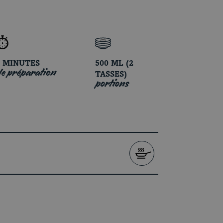
5 MINUTES
500 ML (2
e préparation
TASSES)
portions
VOIRSUR LA CUISINIÈRE