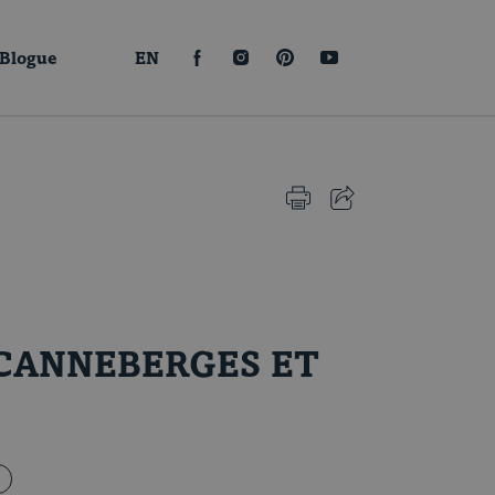
Blogue
EN
FACEBOOK
INSTAGRAM
PINTEREST
YOUTUBE
IMPRIMER CETTE PAGE
PARTAGER CETTE PA
CANNEBERGES ET