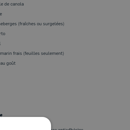
le de canola
e
eberges (fraîches ou surgelées)
rto
l
marin frais (feuilles seulement)
 au goût
N
e