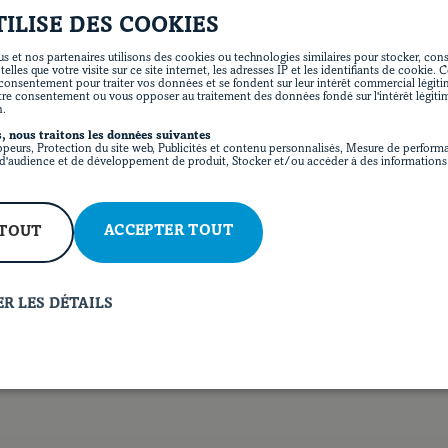
Faire chauffer l'huile à feu m
Faire sauter les oignons et le
TILISE DES COOKIES
s et nos partenaires utilisons des cookies ou technologies similaires pour stocker, consu
Ajouter le porto, le miel et le
lles que votre visite sur ce site internet, les adresses IP et les identifiants de cookie. 
élevé. Laisser réduire en remu
onsentement pour traiter vos données et se fondent sur leur intérêt commercial légit
tre consentement ou vous opposer au traitement des données fondé sur l'intérêt légiti
goût.
n.
, nous traitons les données suivantes
ppeurs, Protection du site web, Publicités et contenu personnalisés, Mesure de performa
'audience et de développement de produit, Stocker et/ou accéder à des informations 
VALEUR NUTRITIVE PA
ACCEPTER TOUT
 TOUT
185 calories
0 g de protéines
2 g de fibres
20 g de sucre
4
R LES DÉTAILS