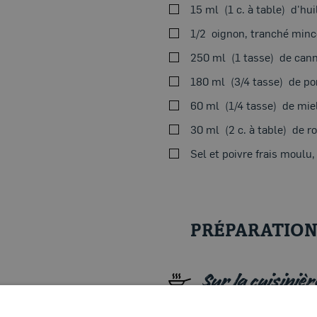
15 ml
1 c. à table
d'hui
1/2
oignon, tranché minc
250 ml
1 tasse
de cann
180 ml
3/4 tasse
de po
60 ml
1/4 tasse
de mie
30 ml
2 c. à table
de ro
Sel et poivre frais moulu,
PRÉPARATIO
Sur la cuisinièr