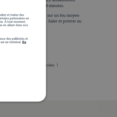
oyen dans une poêle à surface antiadhésive.
s canneberges pendant 5 à 6 minutes.
lter et traiter des
 romarin; porter à ébullition sur un feu moyen-
Certains partenaires ne
ant pendant 3 à 4 minutes. Saler et poivrer au
ime. À tout moment,
me en allant dans nos
nce des publicités et
sur un terminal.
En
R PORTION
4 g de lipides
28 g de glucides
5 mg de sodium