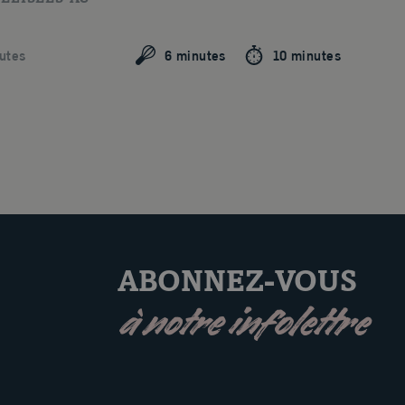
utes
6 minutes
10 minutes
ABONNEZ-VOUS
à notre infolettre