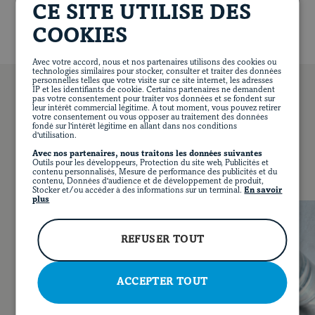
Réduire la température du four à 150 °C (300 °F).
Blogue
CE SITE UTILISE DES
Retirer la rôtissoire du four et dégraisser*. Retourner le
COOKIES
flan côté gras en dessus. Ajouter le vin et poursuivre la
cuisson environ 3 heures, ou jusqu’à ce que la viande
Avec votre accord, nous et nos partenaires utilisons des cookies ou
technologies similaires pour stocker, consulter et traiter des données
soit tendre et fondante. Au besoin, terminer la cuisson
personnelles telles que votre visite sur ce site internet, les adresses
sous le gril (à broil) pour rendre le gras plus doré.
IP et les identifiants de cookie. Certains partenaires ne demandent
pas votre consentement pour traiter vos données et se fondent sur
leur intérêt commercial légitime. À tout moment, vous pouvez retirer
Laisser reposer 15 minutes. Si désiré, dégraisser le jus
votre consentement ou vous opposer au traitement des données
fondé sur l'intérêt légitime en allant dans nos conditions
de cuisson. Trancher la viande en pavés et
VOUS POURRIEZ AUSSI AIMER…
d'utilisation.
accompagner d’une purée de pommes de terre et d’un
Avec nos partenaires, nous traitons les données suivantes
légume vert ou une salade verte. Servir avec le jus de
Outils pour les développeurs, Protection du site web, Publicités et
contenu personnalisés, Mesure de performance des publicités et du
cuisson.
contenu, Données d'audience et de développement de produit,
Stocker et/ou accéder à des informations sur un terminal.
En savoir
plus
EN
FACEBOOK
INSTAGRAM
PINTEREST
YOUT
REFUSER TOUT
ACCEPTER TOUT