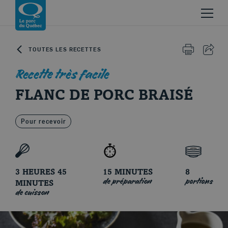
Skip to content
Revenir à la page d’accueil
TOUTES LES RECETTES
IMPRIMER 
PART
Recette très facile
FLANC DE PORC BRAISÉ
Pour recevoir
Le porc d'ici
3 HEURES 45
15 MINUTES
8
de préparation
portions
MINUTES
de cuisson