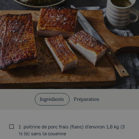
Coupes et cuissons
Ingrédients
Préparation
Nos recettes
1
poitrine de porc frais (flanc) d’environ 1,6 kg (3
½ lb) sans la couenne