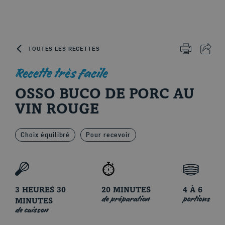
Skip to content
TOUTES LES RECETTES
IMPRIMER 
PART
Recette très facile
OSSO BUCO DE PORC AU
Le porc d'ici
VIN ROUGE
Choix équilibré
Pour recevoir
3 HEURES 30
20 MINUTES
4 À 6
de préparation
portions
MINUTES
de cuisson