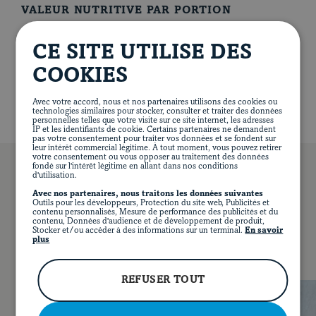
Ajouter le vin, les tomates en dés, le jus et le zeste de
VALEUR NUTRITIVE PAR PORTION
l’orange ainsi que les feuilles de laurier et amener à
ébullition.
519 calories
34 g de protéines
20 g de lipides
CE SITE UTILISE DES
21 g de glucides
2 g de fibres
10 g de sucre
Ajouter le porc et couvrir. Cuire pendant environ 3
460 mg de sodium
COOKIES
heures au four ou jusqu’à ce que la viande soit tendre.
Mélanger délicatement de temps en temps.
Avec votre accord, nous et nos partenaires utilisons des cookies ou
technologies similaires pour stocker, consulter et traiter des données
personnelles telles que votre visite sur ce site internet, les adresses
IP et les identifiants de cookie. Certains partenaires ne demandent
pas votre consentement pour traiter vos données et se fondent sur
leur intérêt commercial légitime. À tout moment, vous pouvez retirer
votre consentement ou vous opposer au traitement des données
fondé sur l'intérêt légitime en allant dans nos conditions
d'utilisation.
Avec nos partenaires, nous traitons les données suivantes
EN
Outils pour les développeurs, Protection du site web, Publicités et
FACEBOOK
INSTAGRAM
PINTEREST
YOUT
contenu personnalisés, Mesure de performance des publicités et du
VOUS POURRIEZ AUSSI AIMER…
contenu, Données d'audience et de développement de produit,
Stocker et/ou accéder à des informations sur un terminal.
En savoir
plus
REFUSER TOUT