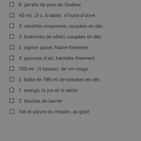
6
jarrets de porc du Québec
VOIRAU FOUR
45 ml
3 c. à table
d'huile d'olive
3
carottes moyennes, coupées en dés
3
branches de céleri, coupées en dés
1
oignon jaune, haché finement
Thème du moment
Préchauffer le four à 160 °C (325 °F).
3
gousses d'ail, hachées finement
Dans une casserole allant au four, à feu moyen, verser
750 ml
3 tasses
de vin rouge
45 ml (3 c. à table) d’huile d’olive et ajouter le porc.
Dorer pendant 4 à 5 minutes de chaque côté, pour bien
1
boîte de 796 ml de tomates en dés
les caraméliser. Ajouter de l’huile au besoin. Saler et
1
orange, le jus et le zeste
poivrer généreusement. Retirer la viande et réserver
dans une assiette.
2
feuilles de laurier
Sel et poivre du moulin, au goût
Dans la même casserole, ajouter les carottes, le céleri,
l’oignon et l’ail. Ajouter de l’huile au besoin et cuire
pendant 4 à 5 minutes en remuant pour attendrir les
légumes. Saler et poivrer.
Blogue