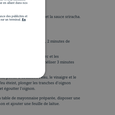
me en allant dans nos
 centre, à broil.
nce des publicités et
aise, la coriandre, l’ail et la sauce sriracha.
sur un terminal.
En
 ingrédients de la laque.
aisir les tranches de porc, 2 minutes de
disposer les tranches de porc et les
ée. Au four, laisser caraméliser 3 minutes
, porter à ébullition l’eau, le vinaigre et le
 feu éteint, plonger les tranches d’oignon
et égoutter l’oignon.
 à table de mayonnaise préparée, disposer une
on et ajouter une feuille de laitue.