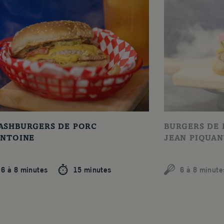
ASHBURGERS DE PORC
BURGERS DE 
ANTOINE
JEAN PIQUAN
6 à 8 minutes
15 minutes
6 à 8 minute