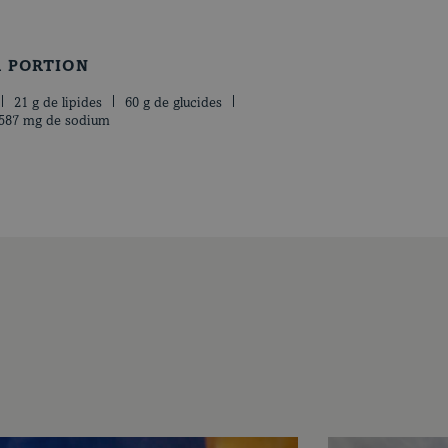
R PORTION
21 g de lipides
60 g de glucides
587 mg de sodium