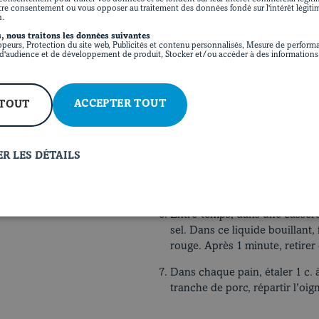
tre consentement ou vous opposer au traitement des données fondé sur l'intérêt légiti
n.
Préchauffer le four, la grille au
, nous traitons les données suivantes
ppeurs, Protection du site web, Publicités et contenu personnalisés, Mesure de performa
Dans un bol, mélanger la mayonn
'audience et de développement de produit, Stocker et/ou accéder à des informations 
Réserver.
Dans un bol, mélanger tous les
ACCEPTER TOUT
 TOUT
Dans une poêle chaude, faire s
chaque côté.
R LES DÉTAILS
Sur une grille allant au four, 
badigeonner de la laque prépar
environ.
Entre-temps, dans une casserole
sel. Dans ce liquide bouillant,
rouge. Après 1 minute, retirer 
Dans chaque pain, étaler 1 c.
tranche de porc, répartir l’oign