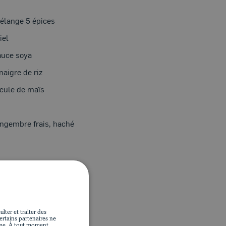
élange 5 épices
iel
auce soya
naigre de riz
écule de maïs
ingembre frais, haché
N
lter et traiter des
Certains partenaires ne
ime. À tout moment,