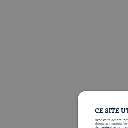
CE SITE U
Avec votre accord, nou
données personnelles te
demandent pas votre c