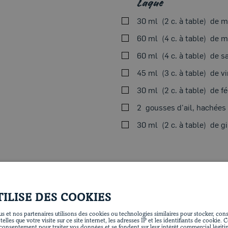
Laque
30 ml
2 c. à table
de m
60 ml
4 c. à table
de m
60 ml
4 c. à table
de s
45 ml
3 c. à table
de vi
30 ml
2 c. à table
de f
2
gousses d'ail, hachées
30 ml
2 c. à table
de g
PRÉPARATIO
TILISE DES COOKIES
Au four
s et nos partenaires utilisons des cookies ou technologies similaires pour stocker, consu
lles que votre visite sur ce site internet, les adresses IP et les identifiants de cookie. 
onsentement pour traiter vos données et se fondent sur leur intérêt commercial légit