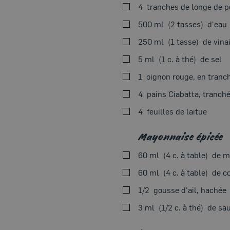
4
tranches de longe de p
500 ml
2 tasses
d'eau
250 ml
1 tasse
de vina
5 ml
1 c. à thé
de sel
1
oignon rouge, en tranc
4
pains Ciabatta, tranch
4
feuilles de laitue
Mayonnaise épicée
60 ml
4 c. à table
de m
60 ml
4 c. à table
de co
1/2
gousse d'ail, hachée
3 ml
1/2 c. à thé
de sau