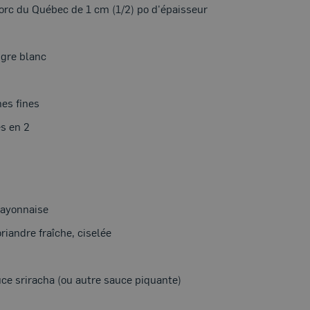
orc du Québec de 1 cm (1/2) po d'épaisseur
igre blanc
hes fines
és en 2
ayonnaise
riandre fraîche, ciselée
ce sriracha (ou autre sauce piquante)