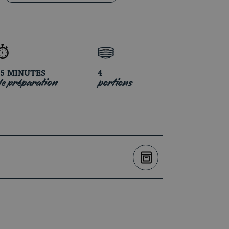
15 MINUTES
4
e préparation
portions
VOIRAU FOUR