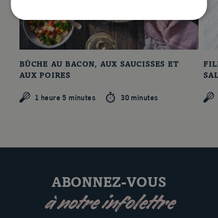
BÛCHE AU BACON, AUX SAUCISSES ET
FI
AUX POIRES
SA
1 heure 5 minutes
30 minutes
ABONNEZ-VOUS
à notre infolettre