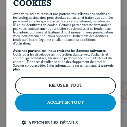
COOKIES
de 3 à 4 minutes.
Retirer le poids et retourner le sandwich. Y déposer de
Avec votre accord, nous et nos partenaires utilisons des cookies ou
technologies similaires pour stocker, consulter et traiter des données
nouveau le poids et poursuivre la cuisson de 3 à 4
personnelles telles que votre visite sur ce site internet, les adresses
IP et les identifiants de cookie. Certains partenaires ne demandent
minutes ou jusqu’à ce que le sandwich soit doré.
pas votre consentement pour traiter vos données et se fondent sur
leur intérêt commercial légitime. À tout moment, vous pouvez retirer
Pour servir, trancher le grilled cheese en deux.
votre consentement ou vous opposer au traitement des données
fondé sur l'intérêt légitime en allant dans nos conditions
d'utilisation.
Avec nos partenaires, nous traitons les données suivantes
Outils pour les développeurs, Protection du site web, Publicités et
VOUS POURRIEZ AUSSI AIMER…
contenu personnalisés, Mesure de performance des publicités et du
contenu, Données d'audience et de développement de produit,
Stocker et/ou accéder à des informations sur un terminal.
En savoir
plus
EN
FACEBOOK
INSTAGRAM
PINTEREST
YOUT
REFUSER TOUT
ACCEPTER TOUT
AFFICHER LES DÉTAILS