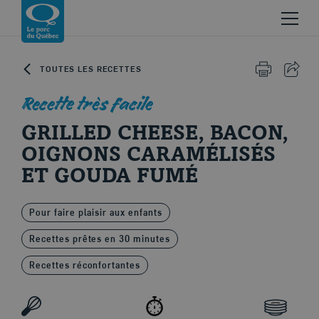
Skip to content
Revenir à la page d’accueil
TOUTES LES RECETTES
IMPRIMER 
PART
Recette très facile
GRILLED CHEESE, BACON,
OIGNONS CARAMÉLISÉS
ET GOUDA FUMÉ
Le porc d'ici
Pour faire plaisir aux enfants
Recettes prêtes en 30 minutes
Recettes réconfortantes