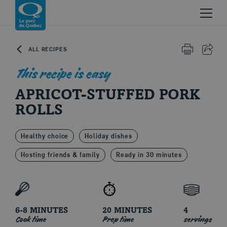
Skip to content
Return to homepage
ALL RECIPES
PRINT
SHAR
This recipe is easy
APRICOT-STUFFED PORK
ROLLS
Le porc du Québec
Healthy choice
Holiday dishes
Hosting friends & family
Ready in 30 minutes
6-8 MINUTES
20 MINUTES
4
Cook time
Prep time
servings