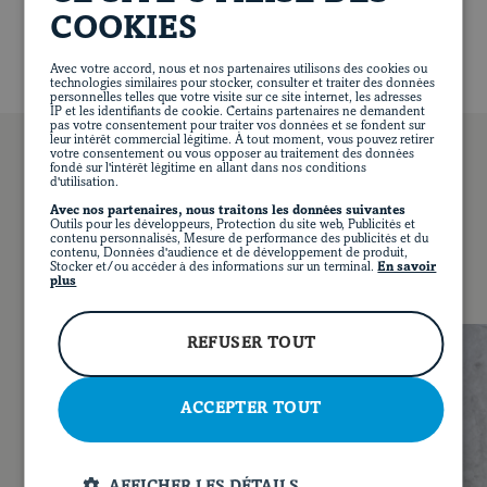
serve.
COOKIES
Avec votre accord, nous et nos partenaires utilisons des cookies ou
technologies similaires pour stocker, consulter et traiter des données
personnelles telles que votre visite sur ce site internet, les adresses
IP et les identifiants de cookie. Certains partenaires ne demandent
pas votre consentement pour traiter vos données et se fondent sur
leur intérêt commercial légitime. À tout moment, vous pouvez retirer
votre consentement ou vous opposer au traitement des données
fondé sur l'intérêt légitime en allant dans nos conditions
d'utilisation.
Avec nos partenaires, nous traitons les données suivantes
YOU MAY ALSO LIKE
Outils pour les développeurs, Protection du site web, Publicités et
contenu personnalisés, Mesure de performance des publicités et du
contenu, Données d'audience et de développement de produit,
Stocker et/ou accéder à des informations sur un terminal.
En savoir
plus
FR
FACEBOOK
INSTAGRAM
PINTEREST
YOUT
REFUSER TOUT
ACCEPTER TOUT