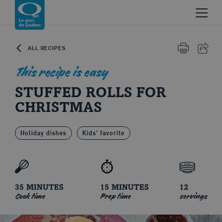
Skip to content
Return to homepage
ALL RECIPES
PRINT
SHAR
This recipe is easy
STUFFED ROLLS FOR
CHRISTMAS
Le porc du Québec
Holiday dishes
Kids' favorite
35 MINUTES
15 MINUTES
12
Cook time
Prep time
servings