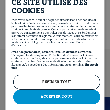
Cut buns lengthwise so they open like hot dog buns.
CE SITE UTILISE DES
Articles
NUTRITIONAL VALUE PER SERVING
Stuff buns with pork mixture. Place buns on baking
COOKIES
sheet.
234 calories
10 g of proteins
9 g of fat
28 g of carbohydrates
1 g of fibres
10 g of sugar
Avec votre accord, nous et nos partenaires utilisons des cookies ou
Bake in the oven for 5 minutes or until lightly toasted.
257 mg of sodium
technologies similaires pour stocker, consulter et traiter des données
Serve immediately with cranberry sauce.
personnelles telles que votre visite sur ce site internet, les adresses
IP et les identifiants de cookie. Certains partenaires ne demandent
pas votre consentement pour traiter vos données et se fondent sur
leur intérêt commercial légitime. À tout moment, vous pouvez retirer
votre consentement ou vous opposer au traitement des données
fondé sur l'intérêt légitime en allant dans nos conditions
d'utilisation.
Avec nos partenaires, nous traitons les données suivantes
Outils pour les développeurs, Protection du site web, Publicités et
contenu personnalisés, Mesure de performance des publicités et du
contenu, Données d'audience et de développement de produit,
Stocker et/ou accéder à des informations sur un terminal.
En savoir
plus
FR
YOU MAY ALSO LIKE
FACEBOOK
INSTAGRAM
PINTEREST
YOUT
REFUSER TOUT
ACCEPTER TOUT