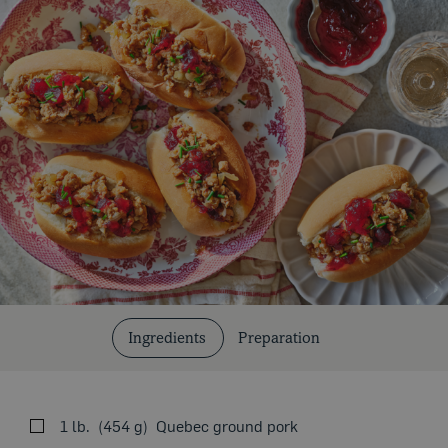
Cuts and Cooking Methods
Ingredients
Preparation
Our Recipes
1 lb.
454 g
Quebec ground pork