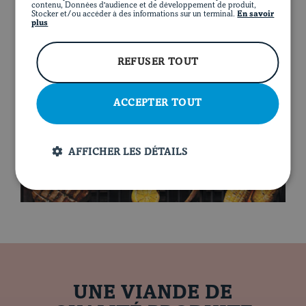
contenu, Données d'audience et de développement de produit,
Stocker et/ou accéder à des informations sur un terminal.
En savoir
plus
EN
REFUSER TOUT
FACEBOOK
INSTAGRAM
PINTEREST
YOUT
ACCEPTER TOUT
AFFICHER LES DÉTAILS
UNE VIANDE DE