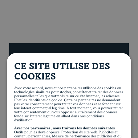
Thème du moment
BON
CE SITE UTILISE DES
cuit à votre goût
COOKIES
Blogue
Avec votre accord, nous et nos partenaires utilisons des cookies ou
Le porc est à son meilleur quand la cuisson est
technologies similaires pour stocker, consulter et traiter des données
personnelles telles que votre visite sur ce site internet, les adresses
juste parfaite. Pour y arriver, éviter de surcuire
IP et les identifiants de cookie. Certains partenaires ne demandent
pas votre consentement pour traiter vos données et se fondent sur
la viande de porc et choisissez le meilleur
leur intérêt commercial légitime. À tout moment, vous pouvez retirer
votre consentement ou vous opposer au traitement des données
mode de cuisson, selon la coupe.
fondé sur l'intérêt légitime en allant dans nos conditions
d'utilisation.
VOIR LES CUISSONS
Avec nos partenaires, nous traitons les données suivantes
Outils pour les développeurs, Protection du site web, Publicités et
contenu personnalisés, Mesure de performance des publicités et du