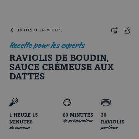
Skip to content
TOUTES LES RECETTES
IMPRIMER 
PART
Recette pour les experts
RAVIOLIS DE BOUDIN,
Le porc d'ici
SAUCE CRÉMEUSE AUX
DATTES
1 HEURE 15
60 MINUTES
30
de préparation
MINUTES
RAVIOLIS
de cuisson
portions