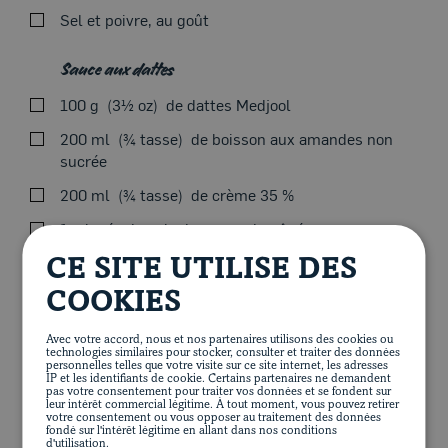
Sel et poivre, au goût
fois en tout, pour obtenir une bande de pâte de fine
épaisseur (jusqu’à voir sa main au travers). Il est très
important, à chaque passage de pâte dans le laminoir,
Sauce aux dattes
de fariner généreusement la pâte pour qu’elle ne colle
100 g
3½ oz
de dattes Medjool
pas.
Blogue
200 ml
¾ tasse
de boisson aux amandes non
sucrée
200 ml
¾ tasse
de crème 35 %
À l’aide du mélangeur à main, mélanger tous les
1
pincée de noix de muscade, râpée
ingrédients. Réserver.
½
gousse d'ail, épluchée
CE SITE UTILISE DES
Sel et poivre, au goût
COOKIES
Dans une casserole, porter à ébullition tous les
Avec votre accord, nous et nos partenaires utilisons des cookies ou
ingrédients puis laisser infuser, hors du feu, pendant 1
technologies similaires pour stocker, consulter et traiter des données
personnelles telles que votre visite sur ce site internet, les adresses
heure.
IP et les identifiants de cookie. Certains partenaires ne demandent
pas votre consentement pour traiter vos données et se fondent sur
VALEUR NUTRITIVE (PAR PORTION)
leur intérêt commercial légitime. À tout moment, vous pouvez retirer
À l’aide du mélangeur à main, mélanger et réserver.
votre consentement ou vous opposer au traitement des données
fondé sur l'intérêt légitime en allant dans nos conditions
120 calories
3 g de protéines
7 g de lipides
d'utilisation.