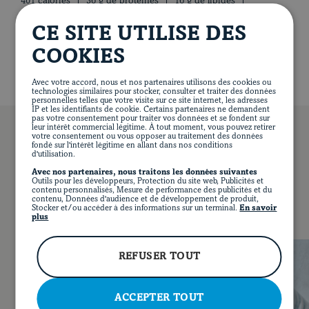
401 calories
36 g de protéines
16 g de lipides
vif, chauffer le reste de l’huile et y faire dorer l’oignon,
18 g de glucides
3 g de fibres
7 g de sucre
les champignons et les panais. Réserver sur une assiette
159 mg de sodium
CE SITE UTILISE DES
au chaud.
COOKIES
Déglacer la poêle avec le porto et ajouter le fond de
veau. Laisser réduire de moitié. Rectifier
Avec votre accord, nous et nos partenaires utilisons des cookies ou
technologies similaires pour stocker, consulter et traiter des données
l’assaisonnement.
personnelles telles que votre visite sur ce site internet, les adresses
IP et les identifiants de cookie. Certains partenaires ne demandent
pas votre consentement pour traiter vos données et se fondent sur
Réserver 60 ml (¼ tasse) de cette sauce pour
leur intérêt commercial légitime. À tout moment, vous pouvez retirer
badigeonner fréquemment le rôti durant sa cuisson.
votre consentement ou vous opposer au traitement des données
fondé sur l'intérêt légitime en allant dans nos conditions
d'utilisation.
Remettre les légumes dans la poêle avec la sauce.
Avec nos partenaires, nous traitons les données suivantes
VOUS POURRIEZ AUSSI AIMER…
Poursuivre la cuisson jusqu’à caramélisation de la
Outils pour les développeurs, Protection du site web, Publicités et
EN
FACEBOOK
INSTAGRAM
PINTEREST
YOUT
contenu personnalisés, Mesure de performance des publicités et du
sauce sur les légumes.
contenu, Données d'audience et de développement de produit,
Stocker et/ou accéder à des informations sur un terminal.
En savoir
Trancher le rôti. Servir avec les légumes caramélisés et
plus
le jus de cuisson. Accompagner d'haricots verts.
REFUSER TOUT
ACCEPTER TOUT