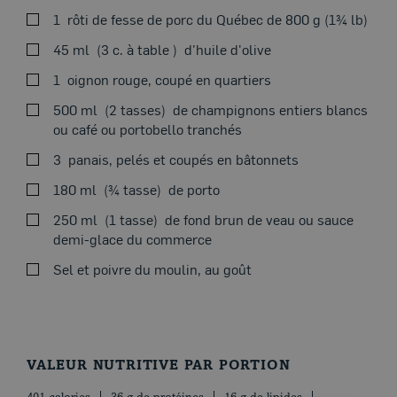
1
rôti de fesse de porc du Québec de 800 g (1¾ lb)
VOIRAU FOUR
45 ml
3 c. à table
d'huile d'olive
1
oignon rouge, coupé en quartiers
500 ml
2 tasses
de champignons entiers blancs
Thème du moment
ou café ou portobello tranchés
Placer la grille au centre du four. Préchauffer le four à
3
panais, pelés et coupés en bâtonnets
200 °C (400 °F).
180 ml
¾ tasse
de porto
Dans une grande poêle, à feu moyen-vif, chauffer la
250 ml
1 tasse
de fond brun de veau ou sauce
moitié de l’huile et y faire dorer le rôti de tous les côtés.
demi-glace du commerce
Saler et poivrer. Transférer dans un plat de cuisson.
Sel et poivre du moulin, au goût
Cuire au four de 40 à 45 minutes ou jusqu’à ce qu’un
thermomètre inséré au centre de la viande indique 60
°C (140 °F), pour une cuisson rosée. Retirer le rôti du
four et couvrir de papier d’aluminium. Laisser reposer
15 minutes.
VALEUR NUTRITIVE PAR PORTION
Blogue
Pendant la cuisson du rôti, dans la même poêle, à feu