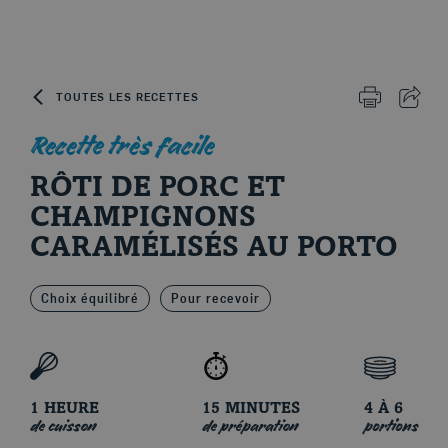
Skip to content
TOUTES LES RECETTES
IMPRIMER 
PART
Recette très facile
RÔTI DE PORC ET
Le porc d'ici
CHAMPIGNONS
CARAMÉLISÉS AU PORTO
Choix équilibré
Pour recevoir
1 HEURE
15 MINUTES
4 À 6
de cuisson
de préparation
portions