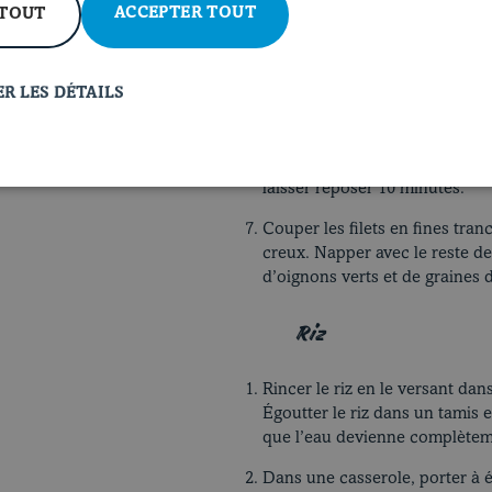
ACCEPTER TOUT
 TOUT
Réduire la température du barbe
viande de 12 à 15 minutes, sur
retournant sur tous les côtés 
thermomètre inséré au centre 
R LES DÉTAILS
minutes avant la fin de la cuis
de la laque pour bien les enrob
service. Déposer sur une assie
laisser reposer 10 minutes.
Couper les filets en fines tran
creux. Napper avec le reste de
d’oignons verts et de graines 
Riz
Rincer le riz en le versant dan
Égoutter le riz dans un tamis e
que l’eau devienne complètemen
Dans une casserole, porter à ébu