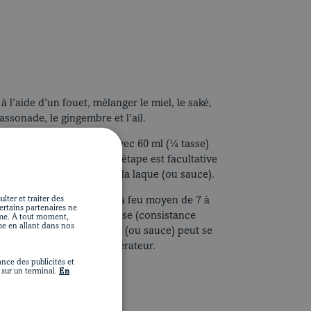
l’aide d’un fouet, mélanger le miel, le saké,
 cassonade, le gingembre et l’ail.
s de porc et les enrober avec 60 ml (¼ tasse)
er de 1 à 8 heures. Cette étape est facultative
rs toute la marinade pour la laque (ou sauce).
lter et traiter des
bullition et laisser mijoter à feu moyen de 7 à
Certains partenaires ne
la sauce devienne sirupeuse (consistance
ime. À tout moment,
me en allant dans nos
Laisser refroidir. La laque (ou sauce) peut se
ance. Conserver au réfrigérateur.
nce des publicités et
ssance élevée.
sur un terminal.
En
server sur une assiette.