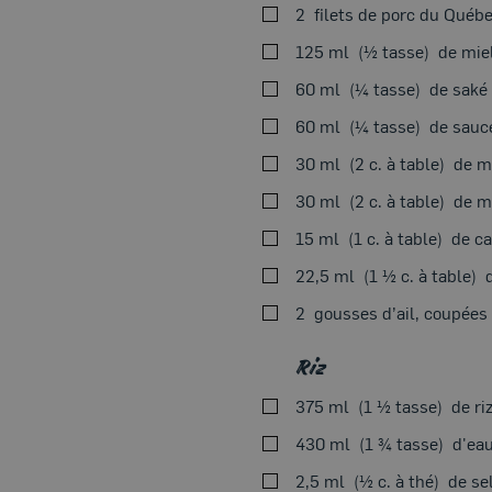
2
filets de porc du Québ
125 ml
½ tasse
de mie
60 ml
¼ tasse
de saké 
60 ml
¼ tasse
de sauc
30 ml
2 c. à table
de m
30 ml
2 c. à table
de m
15 ml
1 c. à table
de c
22,5 ml
1 ½ c. à table
2
gousses d’ail, coupées
Riz
375 ml
1 ½ tasse
de ri
430 ml
1 ¾ tasse
d'ea
2,5 ml
½ c. à thé
de se