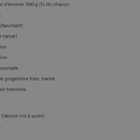
ec d’environ 340 g (¾ lb) chacun
l
(facultatif)
e tamari
iso
irin
assonade
de gingembre frais, haché
 en tranches
z Calrose (riz à sushi)
u
l