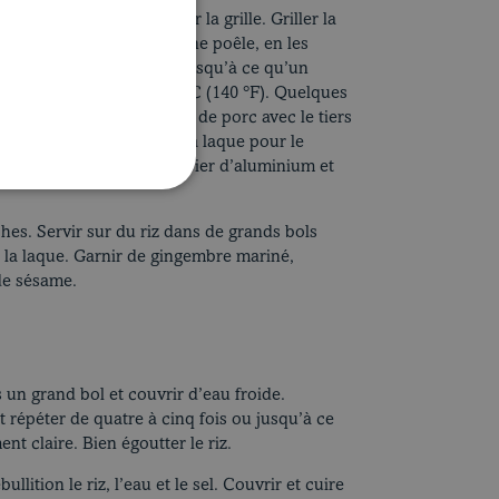
cue à feu moyen. Huiler la grille. Griller la
 le barbecue ou utiliser une poêle, en les
pour une cuisson rosée, jusqu’à ce qu’un
de la viande indique 60 °C (140 °F). Quelques
son, badigeonner les filets de porc avec le tiers
er. Réserver le reste de la laque pour le
tte, puis couvrir d’un papier d’aluminium et
ches. Servir sur du riz dans de grands bols
 la laque. Garnir de gingembre mariné,
de sésame.
s un grand bol et couvrir d’eau froide.
t répéter de quatre à cinq fois ou jusqu’à ce
t claire. Bien égoutter le riz.
llition le riz, l’eau et le sel. Couvrir et cuire