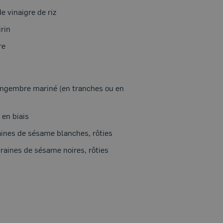
de vinaigre de riz
rin
re
ingembre mariné (en tranches ou en
 en biais
aines de sésame blanches, rôties
raines de sésame noires, rôties
N