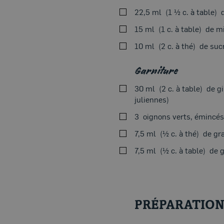
22,5 ml
1 ½ c. à table
15 ml
1 c. à table
de mi
10 ml
2 c. à thé
de suc
Garniture
30 ml
2 c. à table
de g
juliennes)
3
oignons verts, émincés
7,5 ml
½ c. à thé
de gr
7,5 ml
½ c. à table
de g
PRÉPARATIO