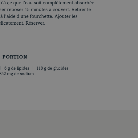
u’à ce que l’eau soit complètement absorbée
isser reposer 15 minutes à couvert. Retirer le
 à l’aide d’une fourchette. Ajouter les
licatement. Réserver.
R PORTION
6 g de lipides
118 g de glucides
852 mg de sodium