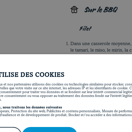
Sur le BBQ
Filet
Dans une casserole moyenne, à 
le tamari, le miso, le mirin, la
Dans un plat, déposer les filet
du mélange. Couvrir et réfrigér
si on est pressé. On réduit alo
TILISE DES COOKIES
s et nos partenaires utilisons des cookies ou technologies similaires pour stocker, consu
Porter le reste de la sauce à é
lles que votre visite sur ce site internet, les adresses IP et les identifiants de cookie. 
10 minutes ou jusqu’à ce que 
onsentement pour traiter vos données et se fondent sur leur intérêt commercial légit
tre consentement ou vous opposer au traitement des données fondé sur l'intérêt légiti
d’une laque). Passer au tamis. 
n.
préparer quelques jours à l’av
, nous traitons les données suivantes
ppeurs, Protection du site web, Publicités et contenu personnalisés, Mesure de performa
Préchauffer le barbecue à pui
'audience et de développement de produit, Stocker et/ou accéder à des informations 
Égoutter les filets de porc. Ré