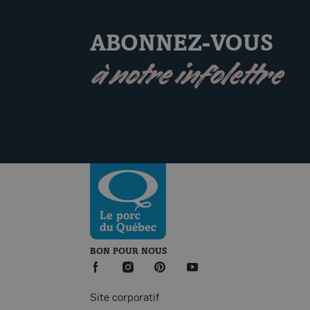
ABONNEZ-VOUS
à notre infolettre
Revenir à la page d’accueil
BON POUR NOUS
facebook
instagram
pinterest
youtube
Site corporatif