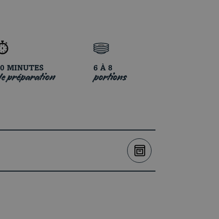
30 MINUTES
6 À 8
e préparation
portions
VOIRAU FOUR