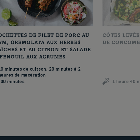
OCHETTES DE FILET DE PORC AU
CÔTES LEVÉE
YM, GREMOLATA AUX HERBES
DE CONCOMB
AÎCHES ET AU CITRON ET SALADE
 FENOUIL AUX AGRUMES
10 minutes de cuisson, 20 minutes à 2
heures de macération
30 minutes
1 heure 40 