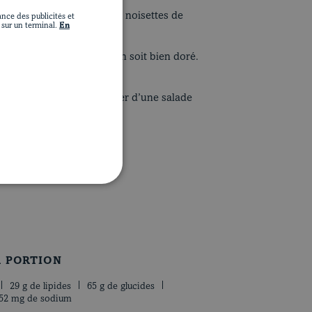
s de terre et parsemer de noisettes de
nce des publicités et
sur un terminal.
En
semer de muscade.
ou jusqu’à ce que le gratin soit bien doré.
n.
ant de servir. Accompagner d’une salade
R PORTION
29 g de lipides
65 g de glucides
52 mg de sodium