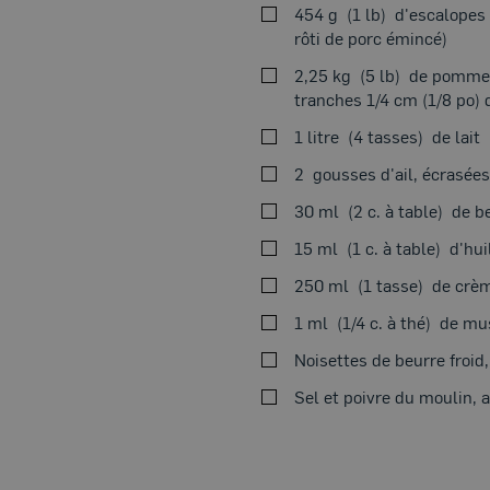
454 g
1 lb
d'escalopes 
rôti de porc émincé)
2,25 kg
5 lb
de pommes
tranches 1/4 cm (1/8 po) 
1 litre
4 tasses
de lait
2
gousses d'ail, écrasées
30 ml
2 c. à table
de b
15 ml
1 c. à table
d'hui
250 ml
1 tasse
de crèm
1 ml
1/4 c. à thé
de mus
Noisettes de beurre froid
Sel et poivre du moulin, 