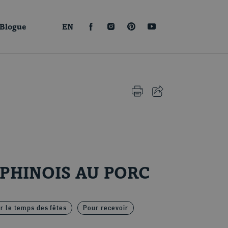
Blogue
EN
FACEBOOK
INSTAGRAM
PINTEREST
YOUTUBE
IMPRIMER CETTE PAGE
PARTAGER CETTE PA
PHINOIS AU PORC
r le temps des fêtes
Pour recevoir