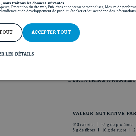
, nous traitons les données suivantes
Verser la crème sur les pomme
ppeurs, Protection du site web, Publicités et contenu personnalisés, Mesure de performa
'audience et de développement de produit, Stocker et/ou accéder à des informations 
beurre. Saler et poivrer. Par
Cuire au four environ 1 heure 
Terminer sous le grill au besoi
ACCEPTER TOUT
 TOUT
Laisser reposer 15 minutes av
verte.
R LES DÉTAILS
La petite touche
Encore meilleur le lendemain.
VALEUR NUTRITIVE PA
610 calories
24 g de protéines
5 g de fibres
10 g de sucre
2