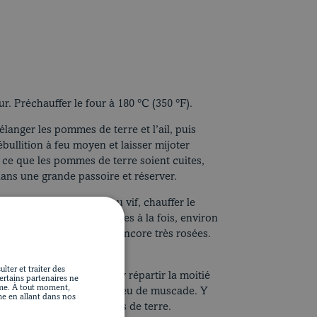
N
ur. Préchauffer le four à 180 °C (350 °F).
anger les pommes de terre et l’ail, puis
 ébullition à feu moyen et laisser mijoter
 ce que les pommes de terre soient cuites,
ans une grande passoire et réserver.
oêle antiadhésive, à feu vif, chauffer le
dorer la moitié des escalopes à la fois, environ
 et poivrer. Elles seront encore très rosées.
lter et traiter des
3 x 23 cm (13 x 9 po) et y répartir la moitié
Certains partenaires ne
ime. À tout moment,
 poivrer. Parsemer d’un peu de muscade. Y
me en allant dans nos
r avec le reste des pommes de terre.