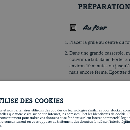
PRÉPARATIO
Au four
Placer la grille au centre du fo
Dans une grande casserole, mél
couvrir de lait. Saler. Porter à
environ 10 minutes ou jusqu’à
mais encore ferme. Égoutter d
Entre-temps, dans une grande p
beurre et l’huile, puis y faire 
1 minute de chaque côté. Saler
TILISE DES COOKIES
Réserver sur une assiette.
s et nos partenaires utilisons des cookies ou technologies similaires pour stocker, consu
Beurrer un plat de cuisson de 3
lles que votre visite sur ce site internet, les adresses IP et les identifiants de cookie. 
onsentement pour traiter vos données et se fondent sur leur intérêt commercial légit
des pommes de terre. Saler et
tre consentement ou vous opposer au traitement des données fondé sur l'intérêt légiti
répartir les escalopes. Couvri
n.