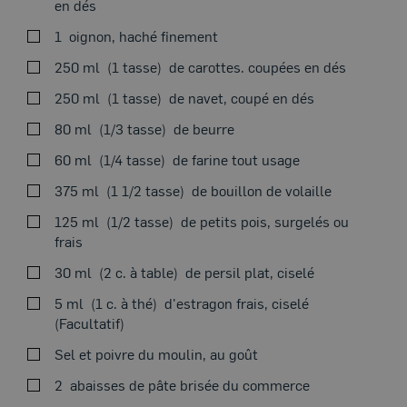
en dés
VOIRAU FOUR
1
oignon, haché finement
250 ml
1 tasse
de carottes. coupées en dés
250 ml
1 tasse
de navet, coupé en dés
Dans une grande poêle, à feu vif, faire fondre 15 ml (1 c.
80 ml
1/3 tasse
de beurre
à table) de beurre et y faire dorer légèrement les dés de
Thème du moment
60 ml
1/4 tasse
de farine tout usage
porc environ 2 minutes. Saler et poivrer. Réserver sur
une assiette.
375 ml
1 1/2 tasse
de bouillon de volaille
Entre-temps, dans une casserole moyenne, à feu
125 ml
1/2 tasse
de petits pois, surgelés ou
moyen-doux, fondre le reste du beurre. Y faire revenir
frais
l’oignon, les carottes et le navet environ 6 minutes ou
30 ml
2 c. à table
de persil plat, ciselé
jusqu’à ce qu’ils soient très tendres.
5 ml
1 c. à thé
d'estragon frais, ciselé
Incorporer la farine et cuire 1 minute. Ajouter le
(Facultatif)
bouillon et porter à ébullition en remuant.
Sel et poivre du moulin, au goût
Ajouter les pois, les dés de porc, le persil et l’estragon.
2
abaisses de pâte brisée du commerce
Rectifier l’assaisonnement. Laisser tiédir. Réfrigérer au
besoin.