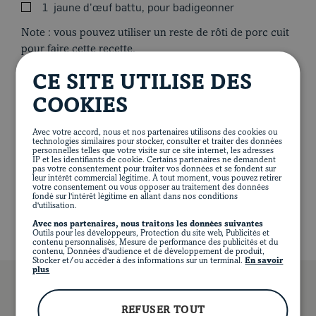
1
jaune d'œuf battu, pour badigeonner
Blogue
Placer la grille dans le bas du four. Préchauffer le four à
Note : vous pouvez utiliser un reste de rôti de porc cuit
190 °C (375 °F).
pour faire cette recette.
Foncer une assiette à tarte de 23 cm (9 po) de diamètre
CE SITE UTILISE DES
avec une abaisse. Garnir de la préparation de viande et
légumes. Recouvrir de la deuxième abaisse. Faire de
COOKIES
petites incisions sur le dessus pour permettre à la
VALEUR NUTRITIVE PAR PORTION
vapeur de s’échapper. Badigeonner de jaune d’œuf.
Avec votre accord, nous et nos partenaires utilisons des cookies ou
technologies similaires pour stocker, consulter et traiter des données
personnelles telles que votre visite sur ce site internet, les adresses
Cuire au four environ 50 minutes ou jusqu’à ce que la
467 calories
13 g de protéines
31 g de lipides
IP et les identifiants de cookie. Certains partenaires ne demandent
36 g de glucides
4 g de fibres
4 g de sucre
croûte soit bien dorée. Laisser reposer 10 minutes et
pas votre consentement pour traiter vos données et se fondent sur
583 mg de sodium
leur intérêt commercial légitime. À tout moment, vous pouvez retirer
servir.
votre consentement ou vous opposer au traitement des données
fondé sur l'intérêt légitime en allant dans nos conditions
d'utilisation.
Avec nos partenaires, nous traitons les données suivantes
EN
Outils pour les développeurs, Protection du site web, Publicités et
FACEBOOK
INSTAGRAM
PINTEREST
YOUT
contenu personnalisés, Mesure de performance des publicités et du
contenu, Données d'audience et de développement de produit,
Stocker et/ou accéder à des informations sur un terminal.
En savoir
plus
REFUSER TOUT