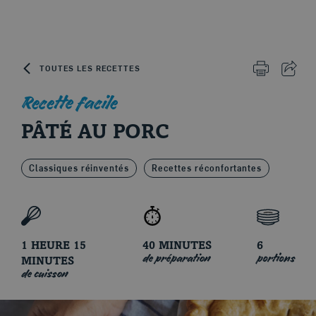
Skip to content
TOUTES LES RECETTES
IMPRIMER 
PART
Recette facile
PÂTÉ AU PORC
Le porc d'ici
Classiques réinventés
Recettes réconfortantes
1 HEURE 15
40 MINUTES
6
de préparation
portions
MINUTES
de cuisson