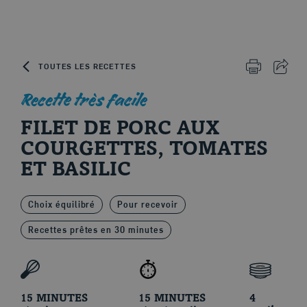
Skip to content
TOUTES LES RECETTES
IMPRIMER 
PART
Recette très facile
FILET DE PORC AUX
Le porc d'ici
COURGETTES, TOMATES
ET BASILIC
Choix équilibré
Pour recevoir
Recettes prêtes en 30 minutes
15 MINUTES
15 MINUTES
4