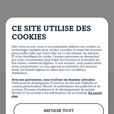
Trancher le filet en morceaux d’environ 6 mm (¼ po).
Blogue
Répartir uniformément les tranches de porc sur un plat
de service et garnir du mélange de courgettes, tomates
et basilic.
VALEUR NUTRITIVE PAR PORTION
CE SITE UTILISE DES
311 calories
24 g de protéines
22 g de lipides
COOKIES
4 g de glucides
1 g de fibres
3 g de sucre
158 mg de sodium
Avec votre accord, nous et nos partenaires utilisons des cookies ou
technologies similaires pour stocker, consulter et traiter des données
personnelles telles que votre visite sur ce site internet, les adresses
IP et les identifiants de cookie. Certains partenaires ne demandent
pas votre consentement pour traiter vos données et se fondent sur
leur intérêt commercial légitime. À tout moment, vous pouvez retirer
votre consentement ou vous opposer au traitement des données
fondé sur l'intérêt légitime en allant dans nos conditions
d'utilisation.
Avec nos partenaires, nous traitons les données suivantes
EN
Outils pour les développeurs, Protection du site web, Publicités et
FACEBOOK
INSTAGRAM
PINTEREST
YOUT
contenu personnalisés, Mesure de performance des publicités et du
contenu, Données d'audience et de développement de produit,
Stocker et/ou accéder à des informations sur un terminal.
En savoir
plus
VOUS POURRIEZ AUSSI AIMER…
REFUSER TOUT