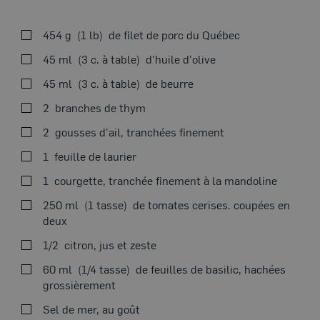
454 g
1 lb
de filet de porc du Québec
VOIRSUR LA CUISINIÈRE
45 ml
3 c. à table
d'huile d'olive
45 ml
3 c. à table
de beurre
2
branches de thym
Thème du moment
2
gousses d'ail, tranchées finement
Saisir le filet de porc de tous les côtés dans 30 ml (2 c. à
1
feuille de laurier
table) d’huile d’olive. Ajouter le beurre, le thym, l’ail et
la feuille de laurier et cuire jusqu’à ce que les
1
courgette, tranchée finement à la mandoline
ingrédients soient caramélisés. Badigeonner le filet et
250 ml
1 tasse
de tomates cerises. coupées en
continuer à cuire jusqu’à ce qu’il atteigne une
deux
température de 60 °C (140 °F). Laisser reposer au moins
dix minutes avant de servir.
1/2
citron, jus et zeste
Dans un bol, ajouter les courgettes. Assaisonner de sel,
60 ml
1/4 tasse
de feuilles de basilic, hachées
de jus de citron et de 15 ml (1 c. à table) d’huile d’olive.
grossièrement
Mélanger avec les tomates cerises et le basilic.
Sel de mer, au goût