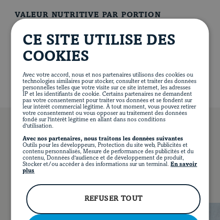
soit rosée.
VALEUR NUTRITIVE PAR PORTION
374 calories
37 g de protéines
10 g de lipides
CE SITE UTILISE DES
34 g de glucides
5 g de fibres
23 g de sucre
336 mg de sodium
COOKIES
Avec votre accord, nous et nos partenaires utilisons des cookies ou
technologies similaires pour stocker, consulter et traiter des données
personnelles telles que votre visite sur ce site internet, les adresses
IP et les identifiants de cookie. Certains partenaires ne demandent
pas votre consentement pour traiter vos données et se fondent sur
leur intérêt commercial légitime. À tout moment, vous pouvez retirer
votre consentement ou vous opposer au traitement des données
fondé sur l'intérêt légitime en allant dans nos conditions
d'utilisation.
Avec nos partenaires, nous traitons les données suivantes
EN
Outils pour les développeurs, Protection du site web, Publicités et
FACEBOOK
INSTAGRAM
PINTEREST
YOUT
contenu personnalisés, Mesure de performance des publicités et du
VOUS POURRIEZ AUSSI AIMER…
contenu, Données d'audience et de développement de produit,
Stocker et/ou accéder à des informations sur un terminal.
En savoir
plus
REFUSER TOUT