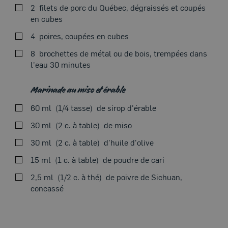
2
filets de porc du Québec, dégraissés et coupés
en cubes
VOIRSUR LE BBQ
4
poires, coupées en cubes
8
brochettes de métal ou de bois, trempées dans
l'eau 30 minutes
Thème du moment
Marinade au miso et érable
Dans un bol, mélanger tous les ingrédients de la
marinade. Réserver.
60 ml
1/4 tasse
de sirop d'érable
Ajouter la viande dans la marinade miso. Laisser
30 ml
2 c. à table
de miso
macérer 1 heure au frigo.
30 ml
2 c. à table
d'huile d'olive
Préchauffer le barbecue à puissance élevée. Huiler la
15 ml
1 c. à table
de poudre de cari
grille.
2,5 ml
1/2 c. à thé
de poivre de Sichuan,
Enfiler la viande sur les brochettes en alternance avec
concassé
les poires. Huiler la viande.
Griller les brochettes environ 8 minutes en les
Blogue
retournant à la mi-cuisson ou jusqu’à ce que la viande