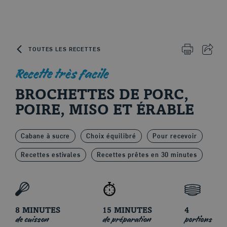
Skip to content
TOUTES LES RECETTES
IMPRIMER 
PART
Recette très facile
BROCHETTES DE PORC,
Le porc d'ici
POIRE, MISO ET ÉRABLE
Cabane à sucre
Choix équilibré
Pour recevoir
Recettes estivales
Recettes prêtes en 30 minutes
8 MINUTES
15 MINUTES
4
de cuisson
de préparation
portions