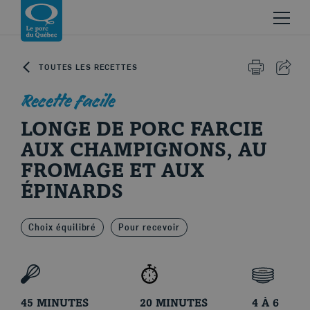
Skip to content
Revenir à la page d’accueil
TOUTES LES RECETTES
IMPRIMER 
PART
Recette facile
LONGE DE PORC FARCIE
AUX CHAMPIGNONS, AU
FROMAGE ET AUX
Le porc d'ici
ÉPINARDS
Choix équilibré
Pour recevoir
45 MINUTES
20 MINUTES
4 À 6