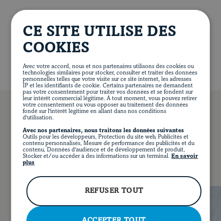
d'épinards et de fromage.
441 calories
51 g de protéines
24 g de lipides
Bien ficeler le rôti et le déposer dans la poêle. Cuire au
Blogue
4 g de glucides
1 g de fibres
2 g de sucre
CE SITE UTILISE DES
four pendant 30 minutes.
324 mg de sodium
COOKIES
Retirer du four, couvrir de papier d’aluminium, puis
laisser reposer pendant 15 minutes.
Avec votre accord, nous et nos partenaires utilisons des cookies ou
technologies similaires pour stocker, consulter et traiter des données
Trancher pour servir.
personnelles telles que votre visite sur ce site internet, les adresses
IP et les identifiants de cookie. Certains partenaires ne demandent
pas votre consentement pour traiter vos données et se fondent sur
leur intérêt commercial légitime. À tout moment, vous pouvez retirer
votre consentement ou vous opposer au traitement des données
fondé sur l'intérêt légitime en allant dans nos conditions
d'utilisation.
Avec nos partenaires, nous traitons les données suivantes
Outils pour les développeurs, Protection du site web, Publicités et
VOUS POURRIEZ AUSSI AIMER…
contenu personnalisés, Mesure de performance des publicités et du
contenu, Données d'audience et de développement de produit,
Stocker et/ou accéder à des informations sur un terminal.
En savoir
plus
EN
FACEBOOK
INSTAGRAM
PINTEREST
YOUT
REFUSER TOUT
ACCEPTER TOUT