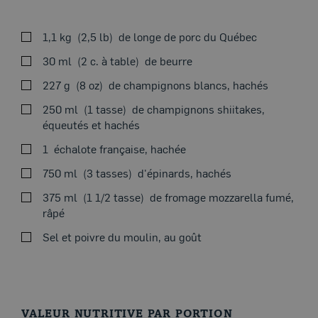
1,1 kg
2,5 lb
de longe de porc du Québec
VOIRAU FOUR
30 ml
2 c. à table
de beurre
227 g
8 oz
de champignons blancs, hachés
250 ml
1 tasse
de champignons shiitakes,
équeutés et hachés
Préchauffer le four à 200 °C (400 °F) et placer la grille au
1
échalote française, hachée
Thème du moment
centre.
750 ml
3 tasses
d'épinards, hachés
Dans une poêle antiadhésive, à feu vif, faire fondre le
375 ml
1 1/2 tasse
de fromage mozzarella fumé,
beurre, puis cuire les champignons et l’échalote
râpé
française pendant 8 minutes. Ajouter les épinards et
laisser fondre pendant 2 minutes. Assaisonner
Sel et poivre du moulin, au goût
généreusement, puis réserver.
Dans une autre poêle, à feu vif, rôtir la longe de porc de
chaque côté, puis l’ouvrir en deux sans la détacher
complètement. Farcir avec le mélange de champignons,
VALEUR NUTRITIVE PAR PORTION