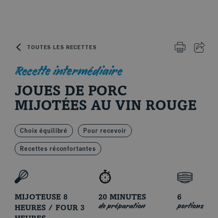
Skip to content
TOUTES LES RECETTES
IMPRIMER 
PART
Recette intermédiaire
JOUES DE PORC
Le porc d'ici
MIJOTÉES AU VIN ROUGE
Choix équilibré
Pour recevoir
Recettes réconfortantes
MIJOTEUSE 8
20 MINUTES
6
de préparation
portions
HEURES / FOUR 3