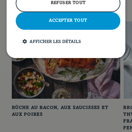
REFUSER TOUT
ACCEPTER TOUT
AFFICHER LES DÉTAILS
BÛCHE AU BACON, AUX SAUCISSES ET
BR
AUX POIRES
TH
FR
FE