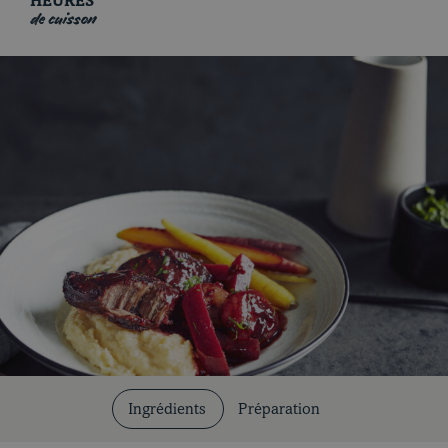
HEURES
de cuisson
Coupes et cuissons
Nos recettes
Ingrédients
Préparation