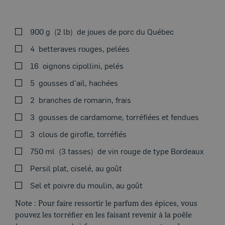
900 g
2 lb
de joues de porc du Québec
VOIRÀ LA MIJOTEUSE
VOIRAU FOUR
4
betteraves rouges, pelées
16
oignons cipollini, pelés
5
gousses d'ail, hachées
Thème du moment
2
branches de romarin, frais
Couper les betteraves en rondelles de 1 cm (½ po) et les
3
gousses de cardamome, torréfiées et fendues
déposer dans le fond de la mijoteuse.
3
clous de girofle, torréfiés
Ajouter les oignons, l'ail, le romarin, la cardamome, les
clous de girofle, les joues de porc et le vin. Saler et
750 ml
3 tasses
de vin rouge de type Bordeaux
poivrer.
Persil plat, ciselé, au goût
Couvrir et cuire à basse température 8 heures.
Sel et poivre du moulin, au goût
Passer le jus de cuisson au tamis dans une casserole.
Note : Pour faire ressortir le parfum des épices, vous
Faire réduire jusqu’à ce que le liquide soit sirupeux.
pouvez les torréfier en les faisant revenir à la poêle
Verser sur le porc et les légumes dans la mijoteuse,