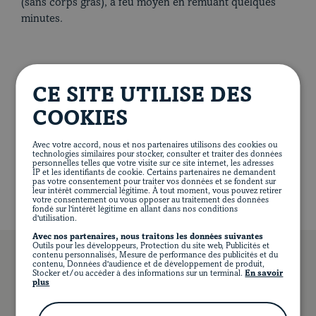
(sans corps gras), à feu moyen en remuant quelques
s’assurer que la viande soit bien nappée de sauce.
minutes.
Blogue
Servir les joues de porc. Parsemer de persil, si désiré et
accompagner de betteraves, d'oignons et d'une semoule
de blé au thym, d'une polenta crémeuse ou d'une purée
de céleri-rave.
CE SITE UTILISE DES
VALEUR NUTRITIVE (PAR PORTION)
COOKIES
308 calories
24 g de protéines
8 g de lipides
11 g de glucides
2 g de fibres
5 g de sucre
Avec votre accord, nous et nos partenaires utilisons des cookies ou
122 mg de sodium
technologies similaires pour stocker, consulter et traiter des données
Mélanger tous les ingrédients et cuire dans une cocotte
personnelles telles que votre visite sur ce site internet, les adresses
IP et les identifiants de cookie. Certains partenaires ne demandent
au four environ 3 heures à 160 °C (325 °F).
pas votre consentement pour traiter vos données et se fondent sur
leur intérêt commercial légitime. À tout moment, vous pouvez retirer
votre consentement ou vous opposer au traitement des données
fondé sur l'intérêt légitime en allant dans nos conditions
d'utilisation.
Avec nos partenaires, nous traitons les données suivantes
EN
FACEBOOK
INSTAGRAM
PINTEREST
YOUT
Outils pour les développeurs, Protection du site web, Publicités et
contenu personnalisés, Mesure de performance des publicités et du
contenu, Données d'audience et de développement de produit,
Stocker et/ou accéder à des informations sur un terminal.
En savoir
plus
VOUS POURRIEZ AUSSI AIMER…