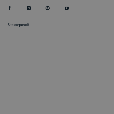
facebook
instagram
pinterest
youtube
Site corporatif