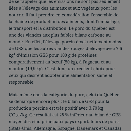
de se rappeler que les émissions ne sont pas seulement
liées à l’élevage des animaux et aux végétaux pour les
Nos recettes
nourrir. Il faut prendre en considération l’ensemble de
la chaîne de production des aliments, dont l’emballage,
le transport et la distribution. Le porc du Québec est
une des viandes aux plus faibles bilans carbone au
monde. En effet, l’élevage porcin émet nettement moins
de GES que les autres viandes rouges d’élevage avec 7,6
1
kg
d’émission GES pour 100 g de protéines
comparativement au bœuf (50 kg), à l’agneau et au
mouton (19,9 kg). C’est donc un excellent choix pour
ceux qui désirent adopter une alimentation saine et
responsable.
Mais même dans la catégorie du porc, celui du Québec
se démarque encore plus : le bilan de GES pour la
production porcine est très positif avec 3,70 kg
Thème du moment
CO
e/kg. Ce résultat est 25 % inférieur au bilan de GES
2
moyen des cinq principaux pays exportateurs de porcs
(États-Unis, Allemagne, Espagne, Danemark et Canada)