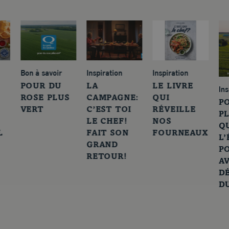
Bon à savoir
Inspiration
Inspiration
POUR DU
LA
LE LIVRE
Ins
ROSE PLUS
CAMPAGNE:
QUI
P
VERT
C’EST TOI
RÉVEILLE
PL
LE CHEF!
NOS
Q
L
FAIT SON
FOURNEAUX
L
GRAND
P
RETOUR!
A
D
D