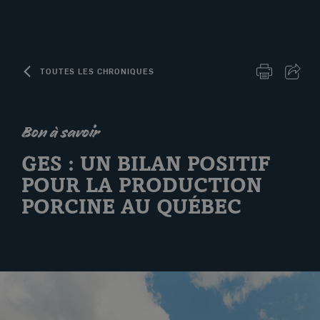
Skip to content
TOUTES LES CHRONIQUES
IMPRIMER 
PART
Bon à savoir
Le porc d'ici
GES : UN BILAN POSITIF
POUR LA PRODUCTION
PORCINE AU QUÉBEC