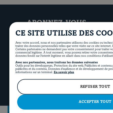
ABONNEZ-VOUS
à notre infolettre
CE SITE UTILISE DES COO
Avec votre accord, nous et nos partenaires utilisons des cookies ou technol
Recevez nos idées de repas directement dans
traiter des données personnelles telles que votre visite sur ce site internet, 
Certains partenaires ne demandent pas votre consentement pour traiter vos
votre boîte courriel!
commercial légitime. À tout moment, vous pouvez retirer votre consentem
données fondé sur l'intérêt légitime en allant dans nos conditions d'utilisat
Avec nos partenaires, nous traitons les données suivantes
Outils pour les développeurs, Protection du site web, Publicités et conten
publicités et du contenu, Données d'audience et de développement de prod
informations sur un terminal.
En savoir plus
REFUSER TOUT
ACCEPTER TOUT
Revenir à la page d’accueil