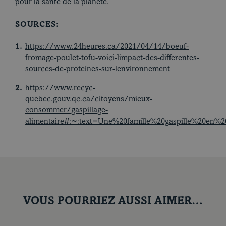
pour la santé de la planète.
SOURCES:
https://www.24heures.ca/2021/04/14/boeuf-
fromage-poulet-tofu-voici-limpact-des-differentes-
sources-de-proteines-sur-lenvironnement
https://www.recyc-
quebec.gouv.qc.ca/citoyens/mieux-
consommer/gaspillage-
alimentaire#:~:text=Une%20famille%20gaspille%20en
VOUS POURRIEZ AUSSI AIMER…