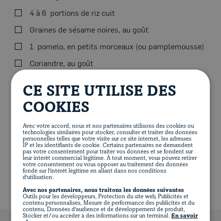
Servir le porc au gingembre et cari sur du riz. Ajouter
4 à 6
portions de riz cuit
les morceaux de pomelo, les graines de sésame noires,
la coriandre et l’écrasé d’avocat.
Graines de sésame noires, au goût
1
pomelo, en petits morceaux (ou pamplemousse)
Coriandre, au goût
Blogue
CE SITE UTILISE DES
COOKIES
VALEUR NUTRITIVE PAR PORTION
Avec votre accord, nous et nos partenaires utilisons des cookies ou
technologies similaires pour stocker, consulter et traiter des données
671 calories
35 g de protéines
20 g de lipides
personnelles telles que votre visite sur ce site internet, les adresses
84 g de glucides
6 g de fibres
11 g de sucre
IP et les identifiants de cookie. Certains partenaires ne demandent
pas votre consentement pour traiter vos données et se fondent sur
593 mg de sodium
leur intérêt commercial légitime. À tout moment, vous pouvez retirer
votre consentement ou vous opposer au traitement des données
fondé sur l'intérêt légitime en allant dans nos conditions
d'utilisation.
Avec nos partenaires, nous traitons les données suivantes
Outils pour les développeurs, Protection du site web, Publicités et
contenu personnalisés, Mesure de performance des publicités et du
contenu, Données d'audience et de développement de produit,
Stocker et/ou accéder à des informations sur un terminal.
En savoir