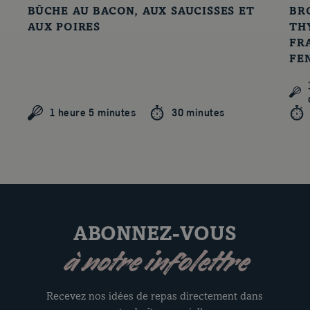
BÛCHE AU BACON, AUX SAUCISSES ET
BR
AUX POIRES
TH
FR
FE
1 heure 5 minutes
30 minutes
ABONNEZ-VOUS
à notre infolettre
Recevez nos idées de repas directement dans