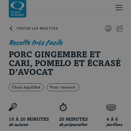
Skip to content
Revenir à la page d’accueil
TOUTES LES RECETTES
IMPRIMER 
PART
Recette très facile
PORC GINGEMBRE ET
CARI, POMELO ET ÉCRASÉ
D’AVOCAT
Le porc d'ici
Choix équilibré
Pour recevoir
15 À 20 MINUTES
20 MINUTES
4 À 6
de cuisson
de préparation
portions