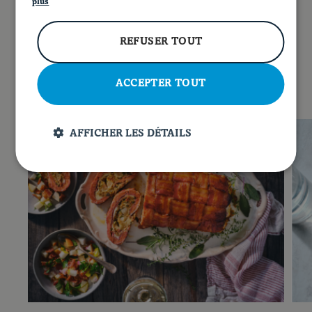
EN
plus
FACEBOOK
INSTAGRAM
PINTEREST
YOUT
REFUSER TOUT
VOUS POURRIEZ AUSSI AIMER…
ACCEPTER TOUT
AFFICHER LES DÉTAILS