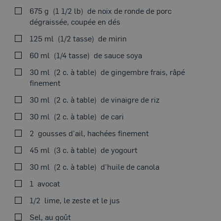
675 g
1 1/2 lb
de noix de ronde de porc
dégraissée, coupée en dés
VOIRSUR LA CUISINIÈRE
125 ml
1/2 tasse
de mirin
60 ml
1/4 tasse
de sauce soya
30 ml
2 c. à table
de gingembre frais, râpé
finement
Dans un bol, mélanger le mirin, la sauce soya, le
gingembre, le vinaigre de riz, le cari, l’ail et le yogourt.
30 ml
2 c. à table
de vinaigre de riz
30 ml
2 c. à table
de cari
Ajouter le porc et bien l’enrober de la marinade.
Réfrigérer environ 2 heures ou plus. Bien égoutter la
2
gousses d'ail, hachées finement
Thème du moment
viande.
45 ml
3 c. à table
de yogourt
Dans une grande poêle ou dans un wok à feu vif, sauter
30 ml
2 c. à table
d'huile de canola
la viande dans l’huile, en deux ou trois fois, jusqu’à ce
qu’elle soit dorée.
1
avocat
Écraser à la fourchette l’avocat, ajouter les zestes et le
1/2
lime, le zeste et le jus
jus de lime. Saler
Sel, au goût