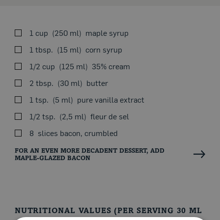
1 cup
250 ml
maple syrup
1 tbsp.
15 ml
corn syrup
SEEON THE STOVE
1/2 cup
125 ml
35% cream
2 tbsp.
30 ml
butter
Seasonal Theme
1 tsp.
5 ml
pure vanilla extract
1/2 tsp.
2,5 ml
fleur de sel
In a saucepan over medium high heat, bring syrups to a
boil. Simmer until candy thermometer reaches 123 °C
8
slices bacon, crumbled
(253 °F). Remove from heat and gently stir in cream,
butter, vanilla and salt. Whisk until sauce is smooth.
FOR AN EVEN MORE DECADENT DESSERT, ADD
Pour into a container and let cool. Set aside in the
MAPLE-GLAZED BACON
fridge.
In a skillet over medium heat, cook bacon until
browned and crispy. Drain and pat dry on a dish lined
with paper towel. Add bacon to caramel sauce and
NUTRITIONAL VALUES (PER SERVING 30 ML
serve over maple walnut or vanilla ice cream. If desired,