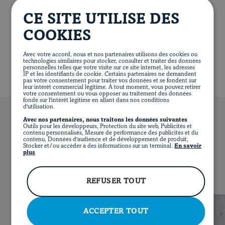
/ 2 TBSP.)
top with a slice of maple-glazed bacon and maple
Articles
CE SITE UTILISE DES
caramel and bacon popcorn.
308 calories
4 g of protein
15 g of fat
41 g of carbohydrates
0 g of fibre
36 g of sugar
COOKIES
421 mg of sodium
Avec votre accord, nous et nos partenaires utilisons des cookies ou
technologies similaires pour stocker, consulter et traiter des données
personnelles telles que votre visite sur ce site internet, les adresses
IP et les identifiants de cookie. Certains partenaires ne demandent
pas votre consentement pour traiter vos données et se fondent sur
leur intérêt commercial légitime. À tout moment, vous pouvez retirer
votre consentement ou vous opposer au traitement des données
fondé sur l'intérêt légitime en allant dans nos conditions
d'utilisation.
Avec nos partenaires, nous traitons les données suivantes
Outils pour les développeurs, Protection du site web, Publicités et
contenu personnalisés, Mesure de performance des publicités et du
contenu, Données d'audience et de développement de produit,
Stocker et/ou accéder à des informations sur un terminal.
En savoir
YOU MAY ALSO LIKE
plus
FR
FACEBOOK
INSTAGRAM
PINTEREST
YOUT
REFUSER TOUT
ACCEPTER TOUT