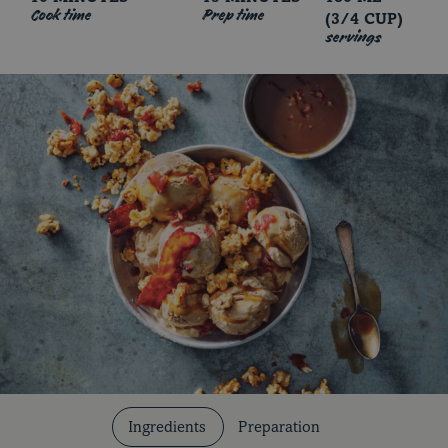
Cook time
Prep time
(3/4 CUP)
servings
Cuts and Cooking Methods
Our Recipes
Ingredients
Preparation