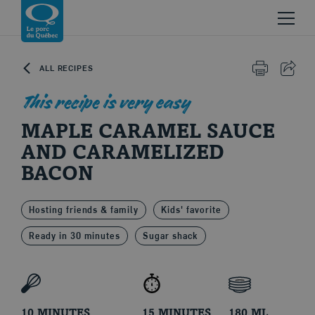
Skip to content
Return to homepage
ALL RECIPES
PRINT
SHAR
This recipe is very easy
MAPLE CARAMEL SAUCE
AND CARAMELIZED
BACON
Le porc du Québec
Hosting friends & family
Kids' favorite
Ready in 30 minutes
Sugar shack
10 MINUTES
15 MINUTES
180 ML