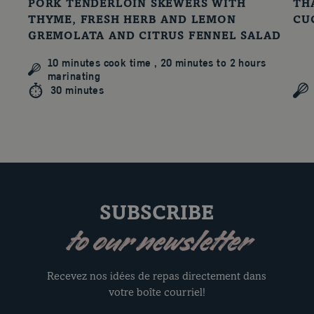
PORK TENDERLOIN SKEWERS WITH
TH
THYME, FRESH HERB AND LEMON
CU
GREMOLATA AND CITRUS FENNEL SALAD
10 minutes cook time , 20 minutes to 2 hours
marinating
30 minutes
SUBSCRIBE
to our newsletter
Recevez nos idées de repas directement dans
votre boîte courriel!