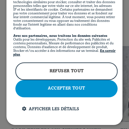
until crispy.
technologies similaires pour stocker, consulter et traiter des données
personnelles telles que votre visite sur ce site internet, les adresses
IP et les identifiants de cookie. Certains partenaires ne demandent
Top tortillas with sliced pork, crispy vegetables, sour
pas votre consentement pour traiter vos données et se fondent sur
leur intérêt commercial légitime. À tout moment, vous pouvez retirer
cream and salsa or top sandwich bread with sliced
YOU MAY ALSO LIKE
votre consentement ou vous opposer au traitement des données
pork, served with pickled onions, herb mayonnaise and
fondé sur l'intérêt légitime en allant dans nos conditions
d'utilisation.
lettuce. You may also cut the meat into cubes and serve
Avec nos partenaires, nous traitons les données suivantes
in a bowl over rice or noodles and top with General Tao
Outils pour les développeurs, Protection du site web, Publicités et
sauce.
contenu personnalisés, Mesure de performance des publicités et du
FR
FACEBOOK
INSTAGRAM
PINTEREST
YOUT
contenu, Données d'audience et de développement de produit,
Stocker et/ou accéder à des informations sur un terminal.
En savoir
plus
REFUSER TOUT
ACCEPTER TOUT
AFFICHER LES DÉTAILS