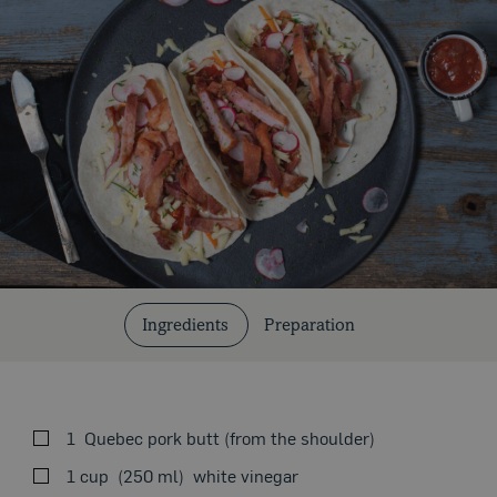
Our Recipes
Ingredients
Preparation
1
Quebec pork butt (from the shoulder)
SEEON THE STOVE
1 cup
250 ml
white vinegar