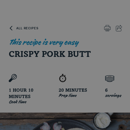
Skip to content
ALL RECIPES
PRINT
SHAR
This recipe is very easy
Le porc du Québec
CRISPY PORK BUTT
1 HOUR 10
20 MINUTES
6
Prep time
servings
MINUTES
Cook time
Cuts and Cooking Methods