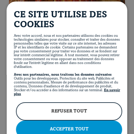
FR
FACEBOOK
INSTAGRAM
PINTEREST
YOUT
CE SITE UTILISE DES
COOKIES
Avec votre accord, nous et nos partenaires utilisons des cookies ou
technologies similaires pour stocker, consulter et traiter des données
personnelles telles que votre visite sur ce site internet, les adresses
IP et les identifiants de cookie. Certains partenaires ne demandent
PEAR AND BACON MEATLOAF
pas votre consentement pour traiter vos données et se fondent sur
leur intérêt commercial légitime. À tout moment, vous pouvez retirer
votre consentement ou vous opposer au traitement des données
1 hour 5 minutes
35 minutes
fondé sur l'intérêt légitime en allant dans nos conditions
d'utilisation.
Avec nos partenaires, nous traitons les données suivantes
Outils pour les développeurs, Protection du site web, Publicités et
contenu personnalisés, Mesure de performance des publicités et du
contenu, Données d'audience et de développement de produit,
Stocker et/ou accéder à des informations sur un terminal.
En savoir
plus
REFUSER TOUT
ACCEPTER TOUT