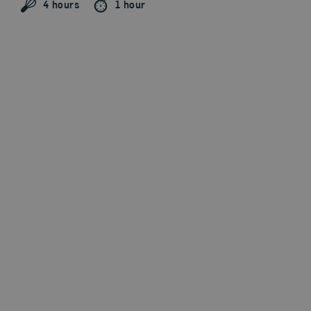
4 hours
1 hour